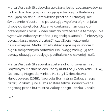
Marta Walczak Stasiowska uważana jest przez znawców za
najbardziej tradycyjnie malującą artystkę podhalańską
malującą na szkle. Jest wierna prostocie i tradycji, ale
świadomie nieustannie poszukując wybiera piękno, jako
drogę do świętości. Udział w konkursach zmusza do
przemyśleń i poszukiwań oraz do rozszerzenia tematyki. Na
wystawie zobaczyć można „Legendę o Janosiku”, niezwykły
obraz „Nasza niepodległość”, czy „Życie i wizerunki
najsławniejszej Matki” dzieło składające się w istocie z
pięciu połączonych obrazów. Na uwagę zasługują też
obrazy ukazujące tradycje podhalańskie dawniej i dziś.
Marta Walczak Stasiowska została uhonorowana m.in.
Brązowym Medalem Zasłużony Kulturze „Gloria Artis” (2014),
Doroczną Nagrodą Ministra Kultury i Dziedzictwa
Narodowego (2018), Nagrodą Burmistrza Zakopanego
(2020). Z okazji jubileuszu została także uhonorowana
nagrodą przez burmistrza Zakopanego Leszka Dorulę.
(MP)