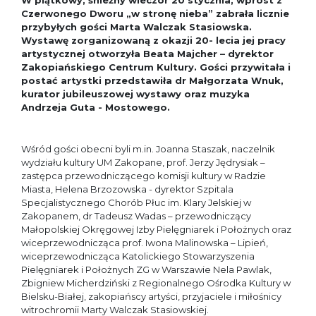
W piątkowy, śnieżny wieczór 20 stycznia, wprost z
Czerwonego Dworu „w stronę nieba” zabrała licznie
przybyłych gości Marta Walczak Stasiowska.
Wystawę zorganizowaną z okazji 20- lecia jej pracy
artystycznej otworzyła Beata Majcher – dyrektor
Zakopiańskiego Centrum Kultury. Gości przywitała i
postać artystki przedstawiła dr Małgorzata Wnuk,
kurator jubileuszowej wystawy oraz muzyka
Andrzeja Guta - Mostowego.
Wśród gości obecni byli m.in. Joanna Staszak, naczelnik
wydziału kultury UM Zakopane, prof. Jerzy Jędrysiak –
zastępca przewodniczącego komisji kultury w Radzie
Miasta, Helena Brzozowska - dyrektor Szpitala
Specjalistycznego Chorób Płuc im. Klary Jelskiej w
Zakopanem, dr Tadeusz Wadas – przewodniczący
Małopolskiej Okręgowej Izby Pielęgniarek i Położnych oraz
wiceprzewodnicząca prof. Iwona Malinowska – Lipień,
wiceprzewodnicząca Katolickiego Stowarzyszenia
Pielęgniarek i Położnych ZG w Warszawie Nela Pawlak,
Zbigniew Micherdziński z Regionalnego Ośrodka Kultury w
Bielsku-Białej, zakopiańscy artyści, przyjaciele i miłośnicy
witrochromii Marty Walczak Stasiowskiej.