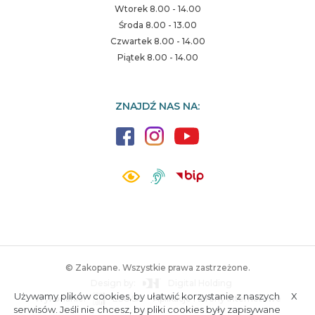
Wtorek 8.00 - 14.00
Środa 8.00 - 13.00
Czwartek 8.00 - 14.00
Piątek 8.00 - 14.00
ZNAJDŹ NAS NA:
© Zakopane. Wszystkie prawa zastrzeżone.
Design by:
Digital Holding
Używamy plików cookies, by ułatwić korzystanie z naszych
X
Wykonanie:
ESC SA
-
Aplikacje i strony internetowe
A.
S.
serwisów. Jeśli nie chcesz, by pliki cookies były zapisywane