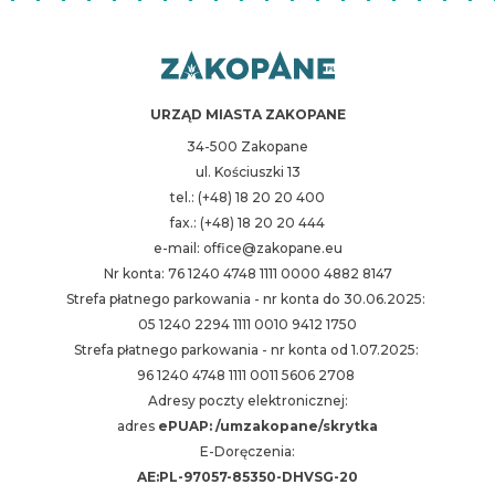
URZĄD MIASTA ZAKOPANE
34-500 Zakopane
ul. Kościuszki 13
tel.: (+48) 18 20 20 400
fax.: (+48) 18 20 20 444
e-mail: office@zakopane.eu
Nr konta: 76 1240 4748 1111 0000 4882 8147
Strefa płatnego parkowania - nr konta do 30.06.2025:
05 1240 2294 1111 0010 9412 1750
Strefa płatnego parkowania - nr konta od 1.07.2025:
96 1240 4748 1111 0011 5606 2708
Adresy poczty elektronicznej:
adres
ePUAP: /umzakopane/skrytka
E-Doręczenia:
AE:PL-97057-85350-DHVSG-20