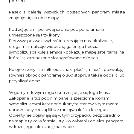
potrzeb.
Pasek z galerią wszystkich dostępnych panoram miasta
znajduje się na dole mapy.
Pod zdjęciami, po lewej stronie pod panoramami
umieszczone są trzy ikony.
Pierwsza pozwala wybrać interesującą nas lokalizację,
druga minimalizuje widoczną galerię, a trzecia -
symbolizująca kulę ziemską - pokazuje mapę satelitarną, na
której są zaznaczone sfotografowane miejsca.
Kolejne ikony - strzałki oraz znak „plus” i „minus” - pozwalają
również obrócić panoramę o 360 stopni, a także oddalić lub
przybliżyć obraz.
W górnym, lewym rogu okna znajduje się logo Miasta
Zakopane, a tuż pod nim panel z sześcioma ikonami
symbolizującymi kategorie. Ikony te stanowią tym razem
uproszczony rodzaj filtra z mniejszą ilością kategorii.
Obiekty nie pojawiają się w tym przypadku bezpośrednio
na mapie tylko w formie listy. Po wybraniu obiektu program
wskaże jego lokalizację na mapie.