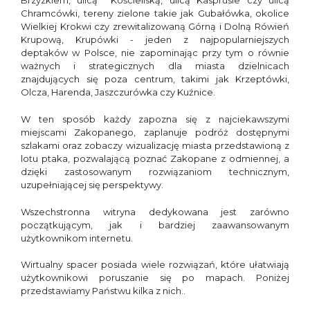
Brzyzkiem, ulicą Kościeliską, ulicą Kasprusie czy ulicą
Chramcówki, tereny zielone takie jak Gubałówka, okolice
Wielkiej Krokwi czy zrewitalizowaną Górną i Dolną Rówień
Krupową, Krupówki - jeden z najpopularniejszych
deptaków w Polsce, nie zapominając przy tym o równie
ważnych i strategicznych dla miasta dzielnicach
znajdujących się poza centrum, takimi jak Krzeptówki,
Olcza, Harenda, Jaszczurówka czy Kuźnice.
W ten sposób każdy zapozna się z najciekawszymi
miejscami Zakopanego, zaplanuje podróż dostępnymi
szlakami oraz zobaczy wizualizację miasta przedstawioną z
lotu ptaka, pozwalającą poznać Zakopane z odmiennej, a
dzięki zastosowanym rozwiązaniom technicznym,
uzupełniającej się perspektywy.
Wszechstronna witryna dedykowana jest zarówno
początkującym, jak i bardziej zaawansowanym
użytkownikom internetu.
Wirtualny spacer posiada wiele rozwiązań, które ułatwiają
użytkownikowi poruszanie się po mapach. Poniżej
przedstawiamy Państwu kilka z nich..