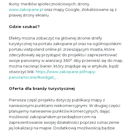
Ikony: mediów społecznościowych, strony
www.zakopane.pl
oraz mapy Google, zlokalizowane są z
prawej strony ekranu.
Gdzie szukać?
Efekty można zobaczyć na głównej stronie strefy
turystycznej na portalu zakopane.pl oraz na ogólnopolskim
portalu visitpoland.online.pl. zrzeszającym miasta, które
zdecydowały się przystąpić do projektu i zaprezentować
o
swoje panoramy w aranżacji 360
. Aby przenieść się do map,
można nacisnąć baner, który znajduje się w artykule, bądź
otworzyć link:
https://www.zakopane.pl/mapy-
panoramiczne/#widget_...
Oferta dla branży turystycznej
Pierwsza część projektu dotyczy publikacji mapy z
naniesionymi punktami niekomercyjnymi. W drugiej części
planujemy naniesienie punktów komercyjnych, dając
możliwość zakopiańskim przedsiębiorcom na
zaprezentowanie swojej działalności poprzez oznaczenie
jej lokalizacji na mapie. Dodatkową możliwością będzie