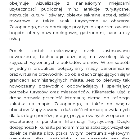
obejmuje wizualizacje z naniesionymi miejscami
użyteczności publicznej m.in.: atrakcje turystyczne,
instytucje kultury i oświaty, obiekty sakralne, apteki, szlaki
rowerowe, a także szlaki turystyczne w obszarze
Zakopanego, nie zapominając przy tym o zaprezentowaniu
bogatej oferty bazy noclegowej, gastronomii, handlu czy
usług.
Projekt został zrealizowany dzięki zastosowaniu
nowoczesnej technologii bazującej na wysokiej klasy
zdjęciach wykonanych z pokładów dronów. W ten sposób
w jednym produkcie połączyliśmy mapy panoramiczne
oraz wirtualne przewodniki po obiektach znajdujących się w
granicach administracyjnych miasta. Jest to pierwszy tak
nowoczesny przewodnik odpowiadający i spełniający
potrzeby turystów oraz mieszkańców. Kilkanaście ujęć z
drona pozwala przenieść internautę niemal do każdego
zakątka na mapie Zakopanego, a także do wnętrz
obiektów. Mapy zawierają dużą ilość informacji przydatnych
dla każdego podróżującego, przygotowanych w oparciu o
współpracę z punktami Informacji Turystycznej. Dzięki
dostępności kilkunastu panoram można zobaczyć wszystkie
dzielnice miasta z lotu ptaka. W tym: centrum z Pęksowym