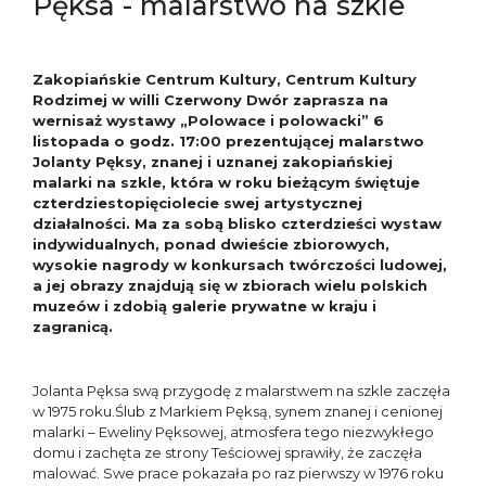
Pęksa - malarstwo na szkle
Zakopiańskie Centrum Kultury, Centrum Kultury
Rodzimej w willi Czerwony Dwór zaprasza na
wernisaż wystawy
„Polowace i polowacki”
6
listopada o godz. 17:00 prezentującej malarstwo
Jolanty Pęksy, znanej i uznanej zakopiańskiej
malarki na szkle, która w roku bieżącym świętuje
czterdziestopięciolecie swej artystycznej
działalności. Ma za sobą blisko czterdzieści wystaw
indywidualnych, ponad dwieście zbiorowych,
wysokie nagrody w konkursach twórczości ludowej,
a jej obrazy znajdują się w zbiorach wielu polskich
muzeów i zdobią galerie prywatne w kraju i
zagranicą.
Jolanta Pęksa swą przygodę z malarstwem na szkle zaczęła
w 1975 roku.Ślub z Markiem Pęksą, synem znanej i cenionej
malarki – Eweliny Pęksowej, atmosfera tego niezwykłego
domu i zachęta ze strony Teściowej sprawiły, że zaczęła
malować. Swe prace pokazała po raz pierwszy w 1976 roku