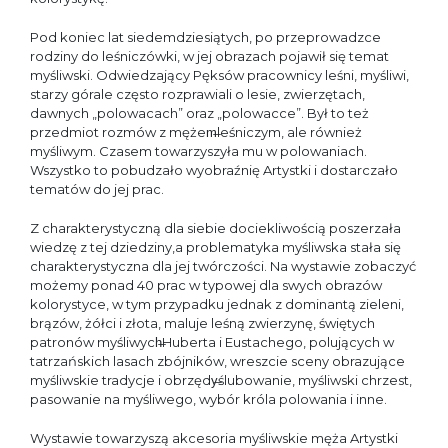
Pod koniec lat siedemdziesiątych, po przeprowadzce
rodziny do leśniczówki, w jej obrazach pojawił się temat
myśliwski. Odwiedzający Pęksów pracownicy leśni, myśliwi,
starzy górale często rozprawiali o lesie, zwierzętach,
dawnych „polowacach” oraz „polowacce”. Był to też
przedmiot rozmów z mężem̶leśniczym, ale również
myśliwym. Czasem towarzyszyła mu w polowaniach.
Wszystko to pobudzało wyobraźnię Artystki i dostarczało
tematów do jej prac.
Z charakterystyczną dla siebie dociekliwością poszerzała
wiedzę z tej dziedziny,a problematyka myśliwska stała się
charakterystyczna dla jej twórczości. Na wystawie zobaczyć
możemy ponad 40 prac w typowej dla swych obrazów
kolorystyce, w tym przypadku jednak z dominantą zieleni,
brązów, żółci i złota, maluje leśną zwierzynę, świętych
patronów myśliwych̶Huberta i Eustachego, polujących w
tatrzańskich lasach zbójników, wreszcie sceny obrazujące
myśliwskie tradycje i obrzędy̶ślubowanie, myśliwski chrzest,
pasowanie na myśliwego, wybór króla polowania i inne.
Wystawie towarzyszą akcesoria myśliwskie męża Artystki