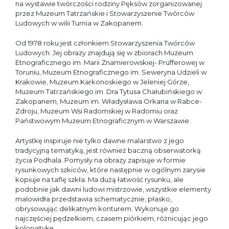
na wystawie twórczości rodziny Pęksów zorganizowanej
przez Muzeum Tatrzańskie i Stowarzyszenie Twórców
Ludowych w wilii Turnia w Zakopanem.
Od 1978 roku jest członkiem Stowarzyszenia Twórców
Ludowych. Jej obrazy znajdują się w zbiorach Muzeum
Etnograficznego im. Marii Znamierowskiej- Prüfferowej w
Toruniu, Muzeum Etnograficznego im. Seweryna Udzieli w
Krakowie, Muzeum Karkonoskiego w Jeleniej Górze,
Muzeum Tatrzańskiego im. Dra Tytusa Chałubińskiego w
Zakopanem, Muzeum im. Władysława Orkana w Rabce-
Zdroju, Muzeum Wsi Radomskiej w Radomiu oraz
Państwowym Muzeum Etnograficznym w Warszawie.
Artystkę inspiruje nie tylko dawne malarstwo z jego
tradycyjną tematyką, jest również baczną obserwatorką
życia Podhala. Pomysły na obrazy zapisuje w formie
rysunkowych szkiców, które następnie w ogólnym zarysie
kopiuje na taflę szkła. Ma dużą łatwość rysunku, ale
podobnie jak dawni ludowi mistrzowie, wszystkie elementy
malowidła przedstawia schematycznie, płasko,
obrysowując delikatnym konturem. Wykonuje go
najczęściej pędzelkiem, czasem piórkiem, różnicując jego
kolorystykę.