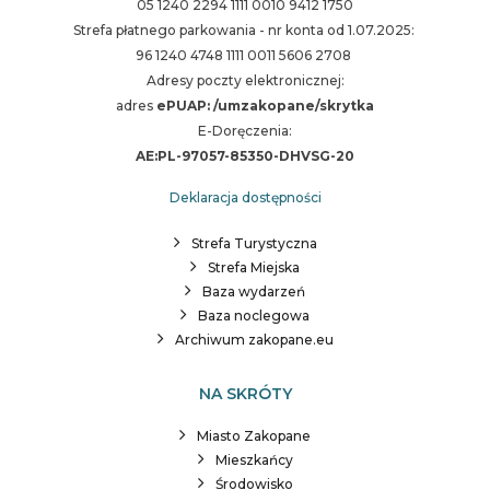
05 1240 2294 1111 0010 9412 1750
Strefa płatnego parkowania - nr konta od 1.07.2025:
96 1240 4748 1111 0011 5606 2708
Adresy poczty elektronicznej:
adres
ePUAP: /umzakopane/skrytka
E-Doręczenia:
AE:PL-97057-85350-DHVSG-20
Deklaracja dostępności
Strefa Turystyczna
Strefa Miejska
Baza wydarzeń
Baza noclegowa
Archiwum zakopane.eu
NA SKRÓTY
Miasto Zakopane
Mieszkańcy
Środowisko