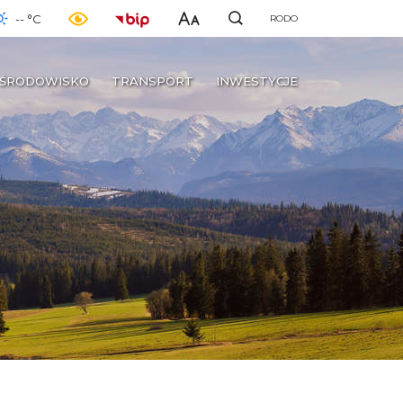
-- °C
RODO
ŚRODOWISKO
TRANSPORT
INWESTYCJE