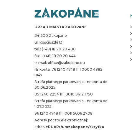
URZĄD MIASTA ZAKOPANE
34-500 Zakopane
ul. Kościuszki 13
tel.: (+48) 18 20 20 400
fax.: (+48) 18 20 20 444
e-mail: office@zakopane.eu
Nr konta: 76 1240 4748 1111 0000 4882
8147
Strefa płatnego parkowania - nr konta do
30.06.2025:
05 1240 2294 1111 0010 9412 1750
Strefa płatnego parkowania - nr konta od
1.07.2025:
96 1240 4748 1111 0011 5606 2708
Adresy poczty elektronicznej:
adres
ePUAP: /umzakopane/skrytka