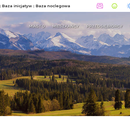
Baza inicjatyw
Baza noclegowa
MIASTO
MIESZKAŃCY
PRZEDSIĘBIORCY