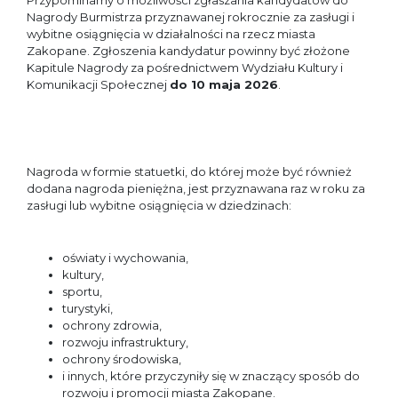
Przypominamy o możliwości zgłaszania kandydatów do
Nagrody Burmistrza przyznawanej rokrocznie za zasługi i
wybitne osiągnięcia w działalności na rzecz miasta
Zakopane. Zgłoszenia kandydatur powinny być złożone
Kapitule Nagrody za pośrednictwem Wydziału Kultury i
Komunikacji Społecznej
do 10 maja
2026
.
Nagroda w formie statuetki, do której może być również
dodana nagroda pieniężna, jest przyznawana raz w roku za
zasługi lub wybitne osiągnięcia w dziedzinach:
oświaty i wychowania,
kultury,
sportu,
turystyki,
ochrony zdrowia,
rozwoju infrastruktury,
ochrony środowiska,
i innych, które przyczyniły się w znaczący sposób do
rozwoju i promocji miasta Zakopane.