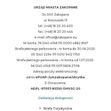
URZĄD MIASTA ZAKOPANE
34-500 Zakopane
ul. Kościuszki 13
tel.: (+48) 18 20 20 400
fax.: (+48) 18 20 20 444
e-mail: office@zakopane.eu
Nr konta: 76 1240 4748 1111 0000 4882 8147
Strefa płatnego parkowania - nr konta do 30.06.2025:
05 1240 2294 1111 0010 9412 1750
Strefa płatnego parkowania - nr konta od 1.07.2025:
96 1240 4748 1111 0011 5606 2708
Adresy poczty elektronicznej:
adres
ePUAP: /umzakopane/skrytka
E-Doręczenia:
AE:PL-97057-85350-DHVSG-20
Deklaracja dostępności
Strefa Turystyczna