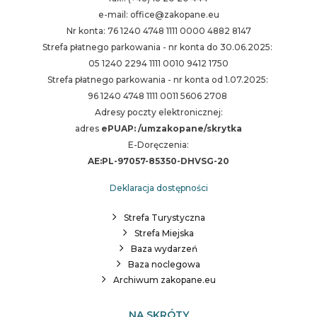
e-mail: office@zakopane.eu
Nr konta: 76 1240 4748 1111 0000 4882 8147
Strefa płatnego parkowania - nr konta do 30.06.2025:
05 1240 2294 1111 0010 9412 1750
Strefa płatnego parkowania - nr konta od 1.07.2025:
96 1240 4748 1111 0011 5606 2708
Adresy poczty elektronicznej:
adres
ePUAP: /umzakopane/skrytka
E-Doręczenia:
AE:PL-97057-85350-DHVSG-20
Deklaracja dostępności
Strefa Turystyczna
Strefa Miejska
Baza wydarzeń
Baza noclegowa
Archiwum zakopane.eu
NA SKRÓTY