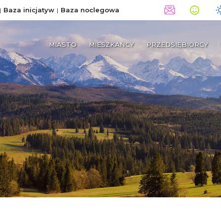
Baza inicjatyw
Baza noclegowa
MIASTO
MIESZKAŃCY
PRZEDSIĘBIORCY