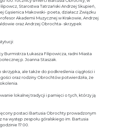
100. rocznicy śmierci Bartusia Obrochty, w
lipowcz, Starostwa Tatrzański Andrzej Skupień,
ej Gąsienica Makowski- poeta, działacz Związku
rofesor Akademii Muzycznej w Krakowie, Andrzej
kaldowie oraz Andrzej Obrochta- skrzypek
tytucji:
 Burmistrza Łukasza Filipowicza, radni Miasta
połecznej p. Joanna Staszak.
skrzypka, ale także do podkreślenia ciągłości i
 gości oraz rodziny Obrochtów potwierdziła, że
pokolenia.
ie lokalnej tradycji i pamięci o tych, którzy ją
ięcony postaci Bartusia Obrochty prowadzonym
z na występ zespołu góralskiego im. Bartusia
odzinie 17:00.