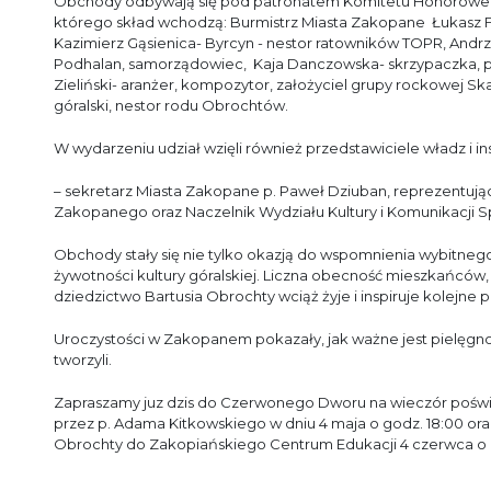
Obchody odbywają się pod patronatem Komitetu Honorowego 
którego skład wchodzą: Burmistrz Miasta Zakopane Łukasz Fi
Kazimierz Gąsienica- Byrcyn - nestor ratowników TOPR, Andrz
Podhalan, samorządowiec, Kaja Danczowska- skrzypaczka, p
Zieliński- aranżer, kompozytor, założyciel grupy rockowej S
góralski, nestor rodu Obrochtów.
W wydarzeniu udział wzięli również przedstawiciele władz i ins
– sekretarz Miasta Zakopane p. Paweł Dziuban, reprezentujący
Zakopanego oraz Naczelnik Wydziału Kultury i Komunikacji S
Obchody stały się nie tylko okazją do wspomnienia wybitnego 
żywotności kultury góralskiej. Liczna obecność mieszkańców,
dziedzictwo Bartusia Obrochty wciąż żyje i inspiruje kolejne 
Uroczystości w Zakopanem pokazały, jak ważne jest pielęgnowan
tworzyli.
Zapraszamy juz dzis do Czerwonego Dworu na wieczór pośw
przez p. Adama Kitkowskiego w dniu 4 maja o godz. 18:00 ora
Obrochty do Zakopiańskiego Centrum Edukacji 4 czerwca o g