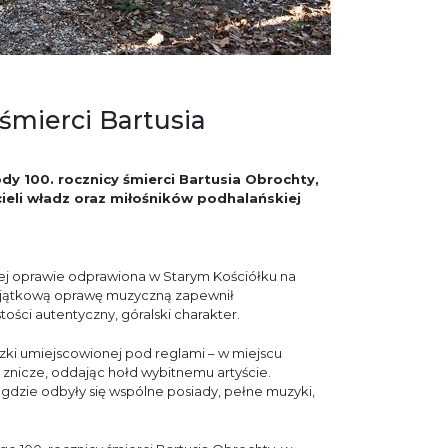
 śmierci Bartusia
y 100. rocznicy śmierci Bartusia Obrochty,
ieli władz oraz miłośników podhalańskiej
ej oprawie odprawiona w Starym Kościółku na
 Wyjątkową oprawę muzyczną zapewnił
ości autentyczny, góralski charakter.
czki umiejscowionej pod reglami – w miejscu
 znicze, oddając hołd wybitnemu artyście.
gdzie odbyły się wspólne posiady, pełne muzyki,