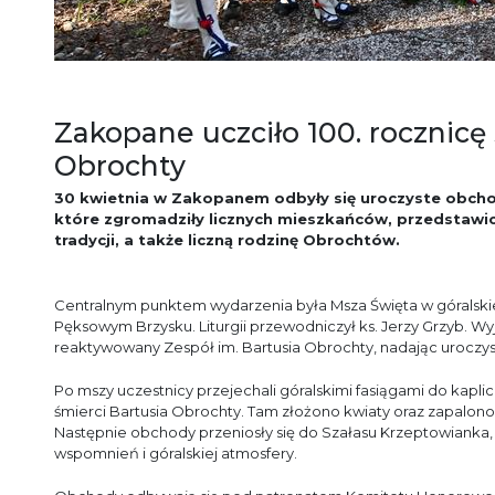
Zakopane uczciło 100. rocznicę
Obrochty
30 kwietnia w Zakopanem odbyły się uroczyste obchod
które zgromadziły licznych mieszkańców, przedstawic
tradycji, a także liczną rodzinę Obrochtów.
Centralnym punktem wydarzenia była Msza Święta w góralski
Pęksowym Brzysku. Liturgii przewodniczył ks. Jerzy Grzyb.
reaktywowany Zespół im. Bartusia Obrochty, nadając uroczyst
Po mszy uczestnicy przejechali góralskimi fasiągami do kapli
śmierci Bartusia Obrochty. Tam złożono kwiaty oraz zapalono
Następnie obchody przeniosły się do Szałasu Krzeptowianka, 
wspomnień i góralskiej atmosfery.