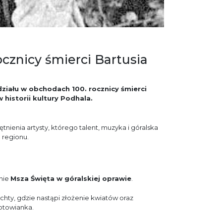
cznicy śmierci Bartusia
iału w obchodach 100. rocznicy śmierci
 historii kultury Podhala.
enia artysty, którego talent, muzyka i góralska
 regionu.
nie
Msza Święta w góralskiej oprawie
.
ochty, gdzie nastąpi złożenie kwiatów oraz
eptowianka.