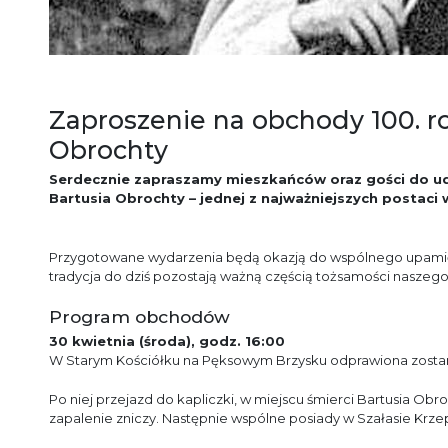
Zaproszenie na obchody 100. ro
Obrochty
Serdecznie zapraszamy mieszkańców oraz gości do udz
Bartusia Obrochty
– jednej z najważniejszych postaci w
Przygotowane wydarzenia będą okazją do wspólnego upamiętni
tradycja do dziś pozostają ważną częścią tożsamości naszego
Program obchodów
30 kwietnia (środa), godz. 16:00
W
Starym Kościółku na Pęksowym Brzysku
odprawiona zosta
Po niej przejazd do kapliczki, w miejscu śmierci Bartusia Obr
zapalenie zniczy. Następnie wspólne posiady w Szałasie Krz