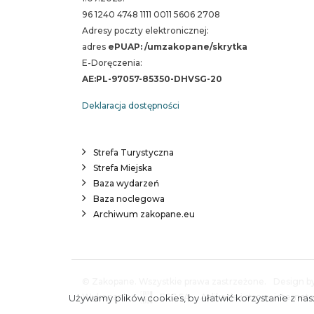
96 1240 4748 1111 0011 5606 2708
Adresy poczty elektronicznej:
adres
ePUAP: /umzakopane/skrytka
E-Doręczenia:
AE:PL-97057-85350-DHVSG-20
Deklaracja dostępności
Strefa Turystyczna
Strefa Miejska
Baza wydarzeń
Baza noclegowa
Archiwum zakopane.eu
© Zakopane. Wszystkie prawa zastrzeżone.
Design by
Wykonanie:
ESC SA
-
Aplikacje i strony interne
Używamy plików cookies, by ułatwić korzystanie z nasz
A.
S.