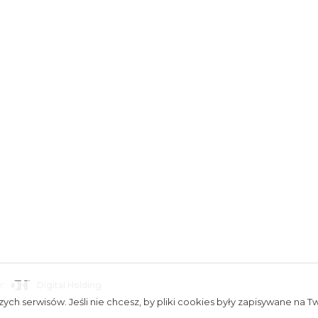
:
Digital Holding
towe
ych serwisów. Jeśli nie chcesz, by pliki cookies były zapisywane na T