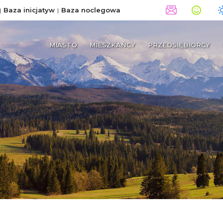
Baza inicjatyw
Baza noclegowa
MIASTO
MIESZKAŃCY
PRZEDSIĘBIORCY