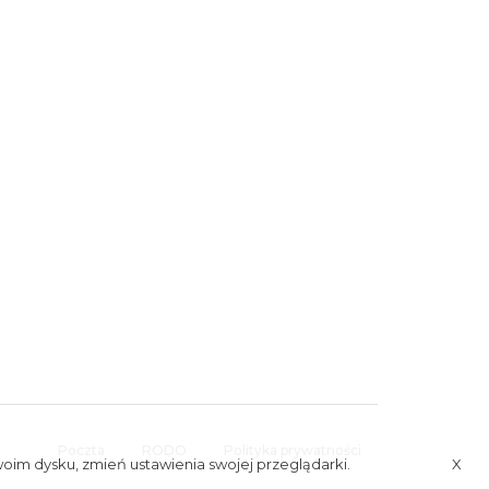
Poczta
RODO
Polityka prywatności
woim dysku, zmień ustawienia swojej przeglądarki.
X