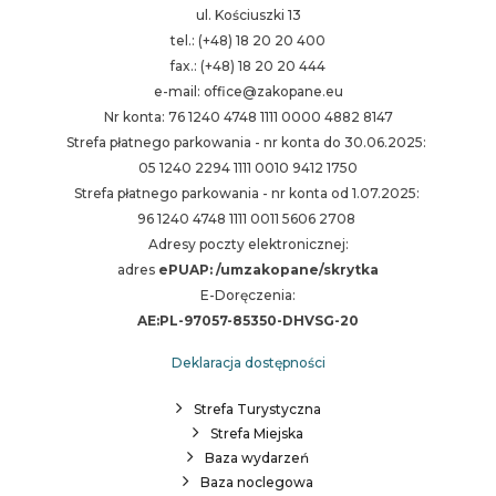
ul. Kościuszki 13
tel.: (+48) 18 20 20 400
fax.: (+48) 18 20 20 444
e-mail: office@zakopane.eu
Nr konta: 76 1240 4748 1111 0000 4882 8147
Strefa płatnego parkowania - nr konta do 30.06.2025:
05 1240 2294 1111 0010 9412 1750
Strefa płatnego parkowania - nr konta od 1.07.2025:
96 1240 4748 1111 0011 5606 2708
Adresy poczty elektronicznej:
adres
ePUAP: /umzakopane/skrytka
E-Doręczenia:
AE:PL-97057-85350-DHVSG-20
Deklaracja dostępności
Strefa Turystyczna
Strefa Miejska
Baza wydarzeń
Baza noclegowa