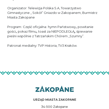
Organizator: Telewizja Polska S.A, Towarzystwo
Gimnastyczne „ Sokół” Gniazdo w Zakopanem, Burmistrz
Miasta Zakopane
Program:
Część oficjalna:
hymn Państwowy
,
powitanie
gości
,
pokaz filmu
,
toast za NIEPODLEGŁĄ
,
śpiewanie
pieśni wspólnie z Tatrzańskim Chórem „Szumny”.
Patronat medialny: TVP Historia, TV3 Kraków.
URZĄD MIASTA ZAKOPANE
34-500 Zakopane