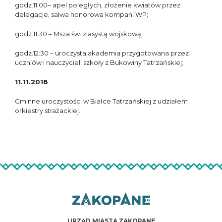
godz.11:00– apel poległych, złożenie kwiatów przez
delegacje, salwa honorowa kompani WP;
godz.11:30 – Msza św. z asystą wojskową
godz.12:30 – uroczysta akademia przygotowana przez
uczniów i nauczycieli szkoły z Bukowiny Tatrzańskiej;
11.11.2018
Gminne uroczystości w Białce Tatrzańskiej z udziałem
orkiestry strażackiej.
URZĄD MIASTA ZAKOPANE