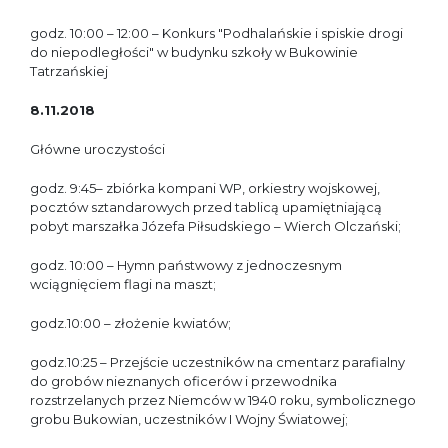
godz. 10:00 – 12:00 – Konkurs "Podhalańskie i spiskie drogi
do niepodległości" w budynku szkoły w Bukowinie
Tatrzańskiej
8.11.2018
Główne uroczystości
godz. 9:45– zbiórka kompani WP, orkiestry wojskowej,
pocztów sztandarowych przed tablicą upamiętniającą
pobyt marszałka Józefa Piłsudskiego – Wierch Olczański;
godz. 10:00 – Hymn państwowy z jednoczesnym
wciągnięciem flagi na maszt;
godz.10:00 – złożenie kwiatów;
godz.10:25 – Przejście uczestników na cmentarz parafialny
do grobów nieznanych oficerów i przewodnika
rozstrzelanych przez Niemców w 1940 roku, symbolicznego
grobu Bukowian, uczestników I Wojny Światowej;