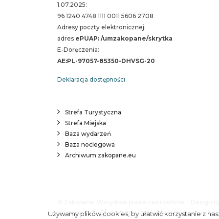
1.07.2025:
96 1240 4748 1111 0011 5606 2708
Adresy poczty elektronicznej:
adres
ePUAP: /umzakopane/skrytka
E-Doręczenia:
AE:PL-97057-85350-DHVSG-20
Deklaracja dostępności
Strefa Turystyczna
Strefa Miejska
Baza wydarzeń
Baza noclegowa
Archiwum zakopane.eu
© Zakopane. Wszystkie prawa zastrzeżone.
Design by
Wykonanie:
ESC SA
-
Aplikacje i strony interne
Używamy plików cookies, by ułatwić korzystanie z nasz
A.
S.