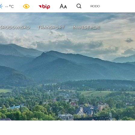
-- °C
RODO
ŚRODOWISKO
TRANSPORT
INWESTYCJE