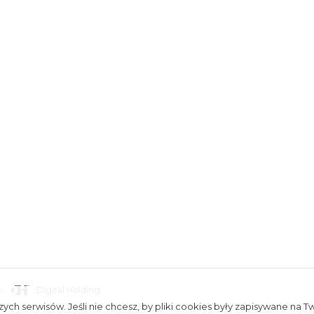
:
Digital Holding
towe
ych serwisów. Jeśli nie chcesz, by pliki cookies były zapisywane na T