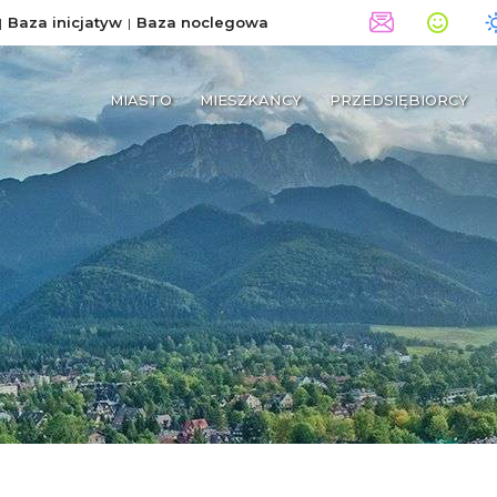
Baza inicjatyw
Baza noclegowa
MIASTO
MIESZKAŃCY
PRZEDSIĘBIORCY