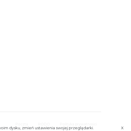
Poczta
RODO
Polityka prywatności
woim dysku, zmień ustawienia swojej przeglądarki.
X