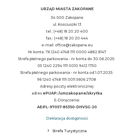
URZĄD MIASTA ZAKOPANE
34-500 Zakopane
ul. Kościuszki 13
tel.: (+48) 18 20 20 400
fax.: (+48) 18 20 20 444
e-mail: office@zakopane.eu
Nr konta: 76 1240 4748 1111 0000 4882 8147
Strefa płatnego parkowania - nr konta do 30.06.2025:
05 1240 2294 1111 0010 9412 1750
Strefa płatnego parkowania - nr konta od 1.07.2025:
96 1240 4748 1111 0011 5606 2708
Adresy poczty elektronicznej:
adres
ePUAP: /umzakopane/skrytka
E-Doręczenia:
AE:PL-97057-85350-DHVSG-20
Deklaracja dostępności
Strefa Turystyczna