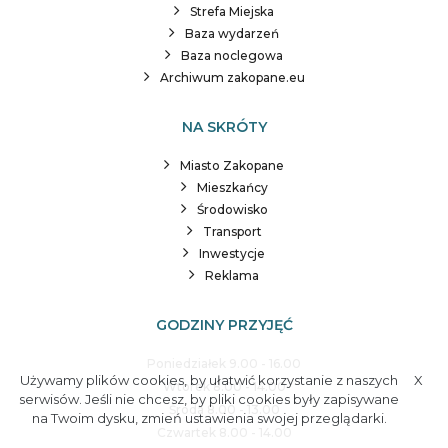
Strefa Miejska
Baza wydarzeń
Baza noclegowa
Archiwum zakopane.eu
NA SKRÓTY
Miasto Zakopane
Mieszkańcy
Środowisko
Transport
Inwestycje
Reklama
GODZINY PRZYJĘĆ
Poniedziałek 9.00 - 16.00
Używamy plików cookies, by ułatwić korzystanie z naszych
X
Wtorek 8.00 - 14.00
serwisów. Jeśli nie chcesz, by pliki cookies były zapisywane
Środa 8.00 - 13.00
na Twoim dysku, zmień ustawienia swojej przeglądarki.
Czwartek 8.00 - 14.00