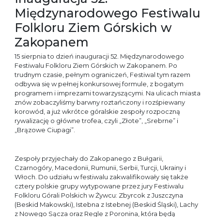
Międzynarodowego Festiwalu
Folkloru Ziem Górskich w
Zakopanem
15 sierpnia to dzień inauguracji 52. Międzynarodowego
Festiwalu Folkloru Ziem Górskich w Zakopanem. Po
trudnym czasie, pełnym ograniczeń, Festiwal tym razem
odbywa się w pełnej konkursowej formule, z bogatym
programem i imprezami towarzyszącymi. Na ulicach miasta
znów zobaczyliśmy barwny roztańczony i rozśpiewany
korowód, a już wkrótce góralskie zespoły rozpoczną
rywalizację o główne trofea, czyli „Złote”, „Srebrne” i
„Brązowe Ciupagi”.
Zespoły przyjechały do Zakopanego z Bułgarii,
Czarnogóry, Macedonii, Rumunii, Serbii, Turcji, Ukrainy i
Włoch. Do udziału w festiwalu zakwalifikowały się także
cztery polskie grupy wytypowane przez jury Festiwalu
Folkloru Górali Polskich w Żywcu: Zbyrcok z Juszczyna
(Beskid Makowski), Istebna z Istebnej (Beskid Śląski), Lachy
z Nowego Sącza oraz Regle z Poronina, która będą