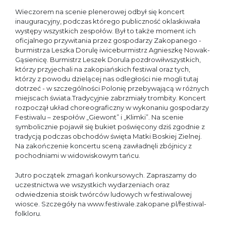
Wieczorem na scenie plenerowej odbył się koncert
inauguracyjny, podczas którego publiczność oklaskiwała
występy wszystkich zespołów. Był to także moment ich
oficjalnego przywitania przez gospodarzy Zakopanego -
burmistrza Leszka Dorulę iwiceburmistrz Agnieszkę Nowak-
Gąsienicę. Burmistrz Leszek Dorula pozdrowiłwszystkich,
którzy przyjechali na zakopiańskich festiwal oraz tych,
którzy z powodu dzielącej nas odległości nie mogli tutaj
dotrzeć - w szczególności Polonię przebywającą w różnych
miejscach świata.Tradycyjnie zabrzmiały trombity. Koncert
rozpoczął układ choreograficzny w wykonaniu gospodarzy
Festiwalu – zespołów „Giewont” i „Klimki”. Na scenie
symbolicznie pojawił się bukiet poświęcony dziś zgodnie z
tradycją podczas obchodów święta Matki Boskiej Zielnej.
Na zakończenie koncertu sceną zawładnęli zbójnicy z
pochodniami w widowiskowym tańcu.
Jutro początek zmagań konkursowych. Zapraszamy do
uczestnictwa we wszystkich wydarzeniach oraz
odwiedzenia stoisk twórców ludowych w festiwalowej
wiosce. Szczegóły na www.festiwale.zakopane.pl/festiwal-
folkloru.