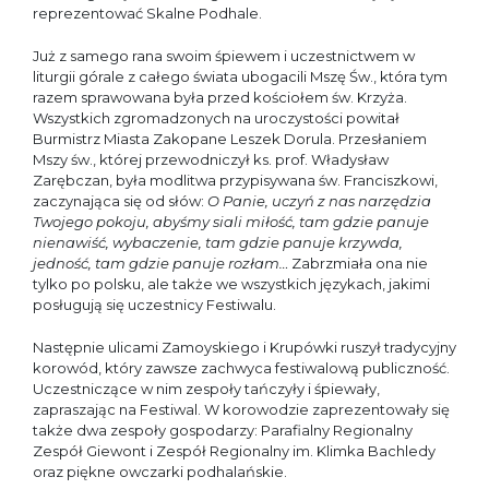
reprezentować Skalne Podhale.
Już z samego rana swoim śpiewem i uczestnictwem w
liturgii górale z całego świata ubogacili Mszę Św., która tym
razem sprawowana była przed kościołem św. Krzyża.
Wszystkich zgromadzonych na uroczystości powitał
Burmistrz Miasta Zakopane Leszek Dorula. Przesłaniem
Mszy św., której przewodniczył ks. prof. Władysław
Zarębczan, była modlitwa przypisywana św. Franciszkowi,
zaczynająca się od słów:
O Panie, uczyń z nas narzędzia
Twojego pokoju, abyśmy siali miłość, tam gdzie panuje
nienawiść, wybaczenie, tam gdzie panuje krzywda,
jedność, tam gdzie panuje rozłam…
Zabrzmiała ona nie
tylko po polsku, ale także we wszystkich językach, jakimi
posługują się uczestnicy Festiwalu.
Następnie ulicami Zamoyskiego i Krupówki ruszył tradycyjny
korowód, który zawsze zachwyca festiwalową publiczność.
Uczestniczące w nim zespoły tańczyły i śpiewały,
zapraszając na Festiwal. W korowodzie zaprezentowały się
także dwa zespoły gospodarzy: Parafialny Regionalny
Zespół Giewont i Zespół Regionalny im. Klimka Bachledy
oraz piękne owczarki podhalańskie.