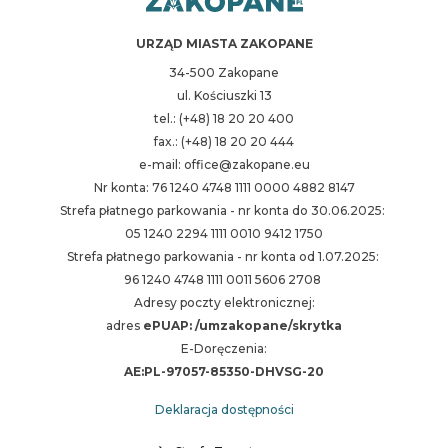
URZĄD MIASTA ZAKOPANE
34-500 Zakopane
ul. Kościuszki 13
tel.: (+48) 18 20 20 400
fax.: (+48) 18 20 20 444
e-mail: office@zakopane.eu
Nr konta: 76 1240 4748 1111 0000 4882 8147
Strefa płatnego parkowania - nr konta do 30.06.2025:
05 1240 2294 1111 0010 9412 1750
Strefa płatnego parkowania - nr konta od 1.07.2025:
96 1240 4748 1111 0011 5606 2708
Adresy poczty elektronicznej:
adres
ePUAP: /umzakopane/skrytka
E-Doręczenia:
AE:PL-97057-85350-DHVSG-20
Deklaracja dostępności