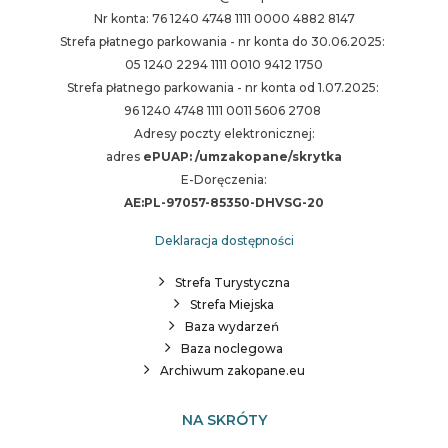
Nr konta: 76 1240 4748 1111 0000 4882 8147
Strefa płatnego parkowania - nr konta do 30.06.2025:
05 1240 2294 1111 0010 9412 1750
Strefa płatnego parkowania - nr konta od 1.07.2025:
96 1240 4748 1111 0011 5606 2708
Adresy poczty elektronicznej:
adres
ePUAP: /umzakopane/skrytka
E-Doręczenia:
AE:PL-97057-85350-DHVSG-20
Deklaracja dostępności
Strefa Turystyczna
Strefa Miejska
Baza wydarzeń
Baza noclegowa
Archiwum zakopane.eu
NA SKRÓTY