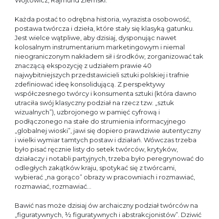
Wójtowicz, Rajmund Ziemski.
Każda postać to odrębna historia, wyrazista osobowość,
postawa twórcza i dzieła, które stały się klasyką gatunku.
Jest wielce wątpliwe, aby dzisiaj, dysponując nawet
kolosalnym instrumentarium marketingowym i niemal
nieograniczonym nakładem sił i środków, zorganizować tak
znaczącą ekspozycję z udziałem prawie 40
najwybitniejszych przedstawicieli sztuki polskiej i trafnie
zdefiniować ideę konsolidującą. Z perspektywy
współczesnego twórcy i konsumenta sztuki (która dawno
utraciła swój klasyczny podział na rzecz tzw. „sztuk
wizualnych”), uzbrojonego w pamięć cyfrową i
podłączonego na stałe do strumienia informacyjnego
„globalnej wioski”, jawi się dopiero prawdziwie autentyczny
i wielki wymiar tamtych postaw i działań. Wówczas trzeba
było pisać ręcznie listy do setek twórców, krytyków,
działaczy i notabli partyjnych, trzeba było peregrynować do
odległych zakątków kraju, spotykać się z twórcami,
wybierać „na gorąco” obrazy w pracowniach i rozmawiać,
rozmawiać, rozmawiać…
Bawić nas może dzisiaj ów archaiczny podział twórców na
„figuratywnych, ½ figuratywnych i abstrakcjonistów”. Dziwić