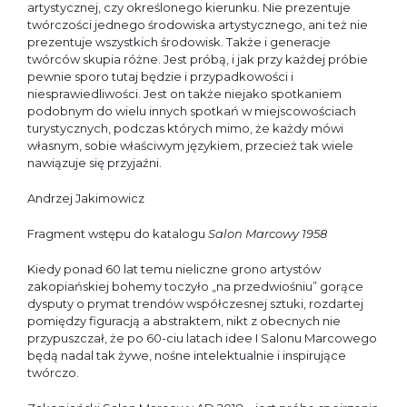
artystycznej, czy określonego kierunku. Nie prezentuje
twórczości jednego środowiska artystycznego, ani też nie
prezentuje wszystkich środowisk. Także i generacje
twórców skupia różne. Jest próbą, i jak przy każdej próbie
pewnie sporo tutaj będzie i przypadkowości i
niesprawiedliwości. Jest on także niejako spotkaniem
podobnym do wielu innych spotkań w miejscowościach
turystycznych, podczas których mimo, że każdy mówi
własnym, sobie właściwym językiem, przecież tak wiele
nawiązuje się przyjaźni.
Andrzej Jakimowicz
Fragment wstępu do katalogu
Salon Marcowy 1958
Kiedy ponad 60 lat temu nieliczne grono artystów
zakopiańskiej bohemy toczyło „na przedwiośniu” gorące
dysputy o prymat trendów współczesnej sztuki, rozdartej
pomiędzy figuracją a abstraktem, nikt z obecnych nie
przypuszczał, że po 60-ciu latach idee I Salonu Marcowego
będą nadal tak żywe, nośne intelektualnie i inspirujące
twórczo.