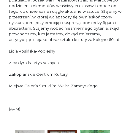
postulatów, oczekiwań i rezultatów I Salonu Marcowego i
oddzielenia elementów właściwych czasowi i epoce od
tego, co uniwersalne i ciągle aktualne w sztuce. Stajemy w
przestrzeni, w której wciąż toczy się ów nieskończony
dyskurs pomiędzy emocją i ekspresją, pomiędzy figurą i
abstraktem. Stajemy wobec niezmiennego pytania, skąd
przychodzimy, kim jesteśmy, dokąd zmierzamy,
antycypując niejako obraz sztuki i kultury za kolejne 60 lat.
Lidia Rosińska-Podleśny
z-ca dyr. ds. artystycznych
Zakopiańskie Centrum Kultury
Miejska Galeria Sztuki im. Wł. hr. Zamoyskiego
(APM)