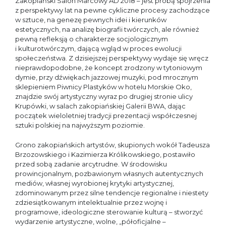
Zakopiański Salon Marcowy AD 2018 – jest próbą spojrzenia
z perspektywy lat na pewne cykliczne procesy zachodzące
w sztuce, na genezę pewnych idei i kierunków
estetycznych, na analizę biografii twórczych, ale również
pewną refleksją o charakterze socjologicznym
i kulturotwórczym, dającą wgląd w proces ewolucji
społeczeństwa. Z dzisiejszej perspektywy wydaje się wręcz
nieprawdopodobne, że koncept zrodzony w tytoniowym
dymie, przy dźwiękach jazzowej muzyki, pod mrocznym
sklepieniem Piwnicy Plastyków w hotelu Morskie Oko,
znajdzie swój artystyczny wyraz po drugiej stronie ulicy
Krupówki, w salach zakopiańskiej Galerii BWA, dając
początek wieloletniej tradycji prezentacji współczesnej
sztuki polskiej na najwyższym poziomie.
Grono zakopiańskich artystów, skupionych wokół Tadeusza
Brzozowskiego i Kazimierza Królikowskiego, postawiło
przed sobą zadanie arcytrudne. W środowisku
prowincjonalnym, pozbawionym własnych autentycznych
mediów, własnej wyrobionej krytyki artystycznej,
zdominowanym przez silne tendencje regionalne i niestety
zdziesiątkowanym intelektualnie przez wojnę i
programowe, ideologiczne sterowanie kulturą – stworzyć
wydarzenie artystyczne, wolne, „półoficjalne –