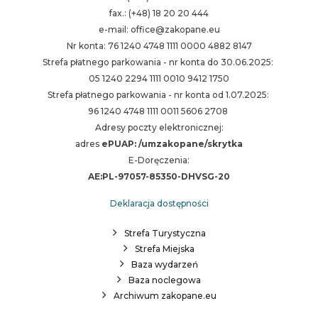
fax.: (+48) 18 20 20 444
e-mail: office@zakopane.eu
Nr konta: 76 1240 4748 1111 0000 4882 8147
Strefa płatnego parkowania - nr konta do 30.06.2025:
05 1240 2294 1111 0010 9412 1750
Strefa płatnego parkowania - nr konta od 1.07.2025:
96 1240 4748 1111 0011 5606 2708
Adresy poczty elektronicznej:
adres
ePUAP: /umzakopane/skrytka
E-Doręczenia:
AE:PL-97057-85350-DHVSG-20
Deklaracja dostępności
Strefa Turystyczna
Strefa Miejska
Baza wydarzeń
Baza noclegowa
Archiwum zakopane.eu