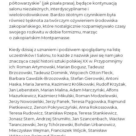
półtowarzyskie” (jak pisała prasa), będące kontynuacją
salonu niezależnych, interdyscyplinarne i
wielośrodowiskowe. Bardzo istotnym czynnikiem była
również tęsknota za twórczym ożywieniem środowiska
zakopiańskiego, które nostalgicznie rozpamiętywało czasy
swojego rozkwitu w dobie formizmu, marząc
o zakopiańskim Montparnasse.
Kiedy dzisiaj z uznaniem i podziwem spoglądamy na listę
uczestników I Salonu, to każde z nazwisk jawi się nam jako
znacząca część historii sztuki polskiej XX w. Przypomnijmy
ich: Roman Artymowski, Marian Bogusz, Tadeusz
Brzozowski, Tadeusz Dominik, Wojciech Otton Fleck,
Barbara Gawdzik-Brzozowska, Stefan Gierowski, Antoni
Haska, Maria Jarema, Kazimierz Królikowski, Rudolf Krzyżak,
Jan Lebenstein, Marian Malina, Adam Marczyński, Alfons
Mazurkiewicz, Kazimierz Mikulski, Roman Modzelewski,
Jerzy Nowosielski, Jerzy Panek, Teresa Pągowska, Rajmund
Pietkiewicz, Zenon Pokrywczyński, Anna Rokossowska,
Teresa Rudowicz, Stanisław Rzepa, Teresa Stankiewicz,
Jonasz Stern, Andrzej Strumiłło, Jan Szancenbach, Wacław
Taranczewski, Jerzy Tchórzewski, Bohdan Urbanowicz,
Mieczysław Wejman, Franciszek Wójcik, Stanisław