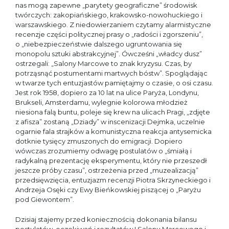
nas mogą zapewne „parytety geograficzne” środowisk
twórczych: zakopiańskiego, krakowsko-nowohuckiego i
warszawskiego. Z niedowierzaniem czytamy alarmistyczne
recenzje części politycznej prasy o „radości i zgorszeniu”,
o „niebezpieczeństwie dalszego ugruntowania się
monopolu sztuki abstrakcyjnej”. Ówcześni „władcy dusz”
ostrzegali: „Salony Marcowe to znak kryzysu. Czas, by
potrząsnąć postumentami martwych bóstw”. Spoglądając
w twarze tych entuzjastów pamiętajmy o czasie, o osi czasu.
Jest rok 1958, dopiero za 10 lat na ulice Paryża, Londynu,
Brukseli, Amsterdamu, wylegnie kolorowa młodzież
niesiona falą buntu, poleje się krew na ulicach Pragi, „zdjęte
z afisza” zostaną „Dziady” w inscenizacji Dejmka, uczelnie
ogarnie fala strajków a komunistyczna reakcja antysemicka
dotknie tysięcy zmuszonych do emigracji. Dopiero
wówczas zrozumiemy odwagę postulatów o „śmiałą i
radykalną prezentację eksperymentu, który nie przeszedł
jeszcze próby czasu”, ostrzeżenia przed „muzealizacją”
przedsięwzięcia, entuzjazm recenzji Piotra Skrzyneckiego i
Andrzeja Osęki czy Ewy Bieńkowskiej piszącej o „Paryżu
pod Giewontem”.
Dzisiaj stajemy przed koniecznością dokonania bilansu