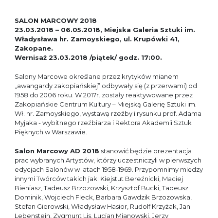
SALON MARCOWY 2018
23.03.2018 – 06.05.2018, Miejska Galeria Sztuki im.
Władysława hr. Zamoyskiego, ul. Krupówki 41,
Zakopane.
Wernisaż 23.03.2018 /piątek/ godz. 17:00.
Salony Marcowe określane przez krytyków mianem
„awangardy zakopiańskiej” odbywały się (z przerwami) od
1958 do 2006 roku. W 2017r. zostały reaktywowane przez
Zakopiańskie Centrum Kultury – Miejską Galerię Sztuki im.
Wł. hr. Zamoyskiego, wystawą rzeźby i rysunku prof. Adama
Myjaka - wybitnego rzeźbiarza i Rektora Akademii Sztuk
Pięknych w Warszawie.
Salon Marcowy AD 2018
stanowić będzie prezentacja
prac wybranych Artystów, którzy uczestniczyli w pierwszych
edycjach Salonów w latach 1958-1969. Przypomnimy między
innymi Twórców takich jak: Kiejstut Bereźnicki, Maciej
Bieniasz, Tadeusz Brzozowski, Krzysztof Bucki, Tadeusz
Dominik, Wojciech Fleck, Barbara Gawdzik Brzozowska,
Stefan Gierowski, Władysław Hasior, Rudolf Krzyżak, Jan
Lebenstein, Zygmunt Lis, Lucjan Mianowski, Jerzy