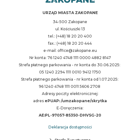
URZĄD MIASTA ZAKOPANE
34-500 Zakopane
ul. Kościuszki 13
tel.: (+48) 18 20 20 400
fax.: (+48) 18 20 20 444
e-mail: office@zakopane.eu
Nr konta: 76 1240 4748 1111 0000 4882 8147
Strefa płatnego parkowania - nr konta do 30.06.2025:
05 1240 2294 1111 0010 9412 1750
Strefa płatnego parkowania - nr konta od 1.07.2025:
96 1240 4748 1111 0011 5606 2708
Adresy poczty elektronicznej:
adres
ePUAP: /umzakopane/skrytka
E-Doręczenia:
AE:PL-97057-85350-DHVSG-20
Deklaracja dostępności