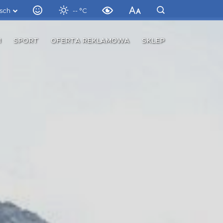
sch
-- °C
M
SPORT
OFERTA REKLAMOWA
SKLEP