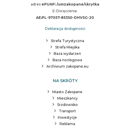
adres
ePUAP: /umzakopane/skrytka
E-Doręczenia:
AE:PL-97057-85350-DHVSG-20
Deklaracja dostępności
Strefa Turystyczna
Strefa Miejska
Baza wydarzeń
Baza noclegowa
Archiwum zakopane.eu
NA SKRÓTY
Miasto Zakopane
Mieszkańcy
Środowisko
Transport
Inwestycje
Reklama