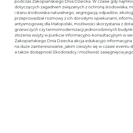
podczas Zakopiańskiego Dnia Dziecka. W czasie gdy najmłods
dotyczących zagadnień związanych z ochroną środowiska, m.i
i stanu środowiska naturalnego, segregacją odpadów, ekologi
przeprowadzał rozmowy z ich dorosłymi opiekunami, infor
antysmogowej dla Małopolski, możliwości skorzystania z dot
grzewczych czy termomodernizacji jednorodzinnych budynkó
złożenia wizyty w punkcie informacyjno-konsultacyjnym w s
Zakopiańskiego Dnia Dziecka akcja edukacyjo-informacyjna 
na duże zainteresowanie, jakim cieszyło się w czasie eventu s
a także dostępność Ekodoradcy i możliwość zasięgnięcia jeg