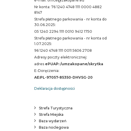
e-mail: office@zakopane.eu
Nr konta: 76 1240 4748 1111 0000 4882
8147
Strefa płatnego parkowania - nr konta do
30.06.2025:
05 1240 2294 1111 0010 9412 1750
Strefa płatnego parkowania - nr konta od
1.07.2025:
96 1240 4748 1111 0011 5606 2708
Adresy poczty elektronicznej:
adres
ePUAP: /umzakopane/skrytka
E-Doręczenia:
AE:PL-97057-85350-DHVSG-20
Deklaracja dostępności
Strefa Turystyczna
Strefa Miejska
Baza wydarzeń
Baza noclegowa