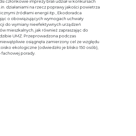
i członkowie imprezy brali udział w konkursach
n. działaniami na rzecz poprawy jakości powietrza
cznymi źródłami energii itp., Ekodoradca
mując o obowiązujących wymogach uchwały
acji do wymiany nieefektywnych urządzeń
w mieszkalnych, jak również zapraszając do
iedzibie UMZ. Przeprowadzona podczas
niewątpliwie osiągnęła zamierzony cel ze względu
toisko ekologiczne (odwiedziło je blisko 150 osób),
o fachowej porady.