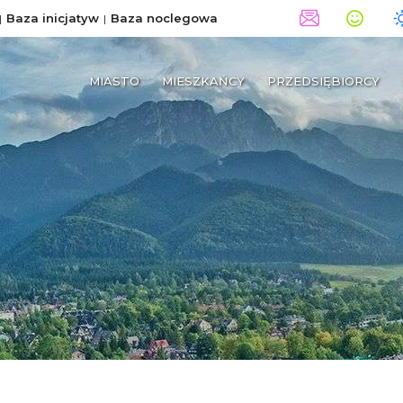
Baza inicjatyw
Baza noclegowa
MIASTO
MIESZKAŃCY
PRZEDSIĘBIORCY