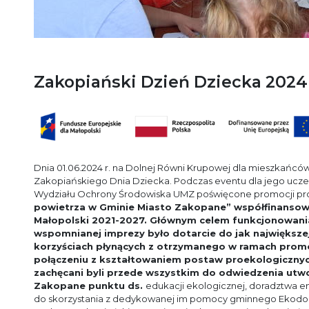
Zakopiański Dzień Dziecka 2024
Dnia 01.06.2024 r. na Dolnej Równi Krupowej dla mieszkań
Zakopiańskiego Dnia Dziecka. Podczas eventu dla jego ucze
Wydziału Ochrony Środowiska UMZ poświęcone promocji pr
powietrza w Gminie Miasto Zakopane” współfinansow
Małopolski 2021-2027.
Głównym celem funkcjonowania
wspomnianej imprezy było dotarcie do jak największe
korzyściach płynących z otrzymanego w ramach pro
połączeniu z kształtowaniem postaw proekologicznyc
zachęcani byli przede wszystkim do odwiedzenia utw
Zakopane punktu ds.
edukacji ekologicznej, doradztwa e
do skorzystania z dedykowanej im pomocy gminnego Ekodora