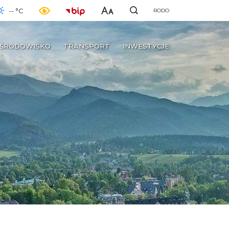
-- °C
RODO
ŚRODOWISKO
TRANSPORT
INWESTYCJE