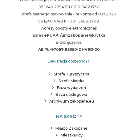
05 1240 2294 1111 0010 9412 1750
Strefa płatnego parkowania - nr konta od 1.07.2025:
96 1240 4748 1111 0011 5606 2708
Adresy poczty elektronicznej:
adres
ePUAP: /umzakopane/skrytka
E-Doręczenia:
AE:PL-97057-85350-DHVSG-20
Deklaracja dostępności
Strefa Turystyczna
Strefa Miejska
Baza wydarzeń
Baza noclegowa
Archiwum zakopane.eu
NA SKRÓTY
Miasto Zakopane
Mieszkańcy