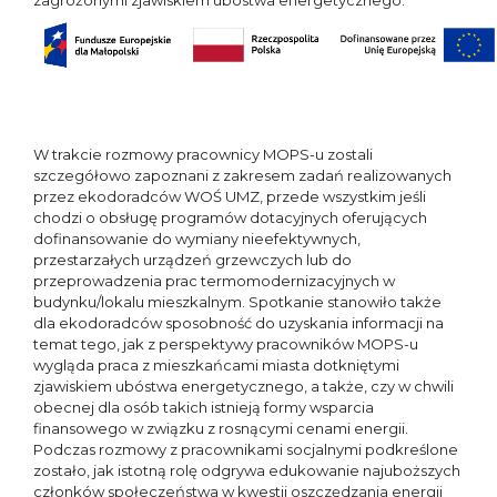
zagrożonymi zjawiskiem ubóstwa energetycznego.
W trakcie rozmowy pracownicy MOPS-u zostali
szczegółowo zapoznani z zakresem zadań realizowanych
przez ekodoradców WOŚ UMZ, przede wszystkim jeśli
chodzi o obsługę programów dotacyjnych oferujących
dofinansowanie do wymiany nieefektywnych,
przestarzałych urządzeń grzewczych lub do
przeprowadzenia prac termomodernizacyjnych w
budynku/lokalu mieszkalnym. Spotkanie stanowiło także
dla ekodoradców sposobność do uzyskania informacji na
temat tego, jak z perspektywy pracowników MOPS-u
wygląda praca z mieszkańcami miasta dotkniętymi
zjawiskiem ubóstwa energetycznego, a także, czy w chwili
obecnej dla osób takich istnieją formy wsparcia
finansowego w związku z rosnącymi cenami energii.
Podczas rozmowy z pracownikami socjalnymi podkreślone
zostało, jak istotną rolę odgrywa edukowanie najuboższych
członków społeczeństwa w kwestii oszczędzania energii