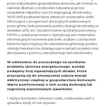
przez indywidualne gospodarstwa domowe, jak również w
zakresie dbałości o środowisko naturalne poprzez
niespalanie odpadów oraz ich segregację. Ekodoradcy
WOŚ UMZ przekazali także zebranym uniwersalne ulotki
informujące o programach dotacyjnych realizowanych
przez gminę, funkcjonowaniu punktu obsługi ekodoradcy w
siedzibie UMZ, etc. Na zakończenie spotkania pracownicy
MOPS-u zostali poproszeni o dystrybucję w/w materiałów
informacyjnych na terenie placówki, a także o zachęcanie
klientów tejże instytucji do odwiedzenia gminnego punktu
obsługi mieszkańców działającego w ramach projektu oraz
skorzystania z pomocy zatrudnionego tam ekodoradcy.
W odniesieniu do poruszanego na spotkaniu
problemu ubóstwa energetycznego, poniżej
podajemy listę najważniejszych działań, które
przyczynią się do zmniejszenia zużycia energii
elektrycznej
i cieplnej w gospodarstwie domowym.
Warto poinformować o nich osobę dotkniętą lub
zagrożoną wspomnianym zjawiskiem:
1. Wyłącz komputer, telewizor i radio, a ładowarkę usuń z
gniazdka, kiedy ich nie używasz.