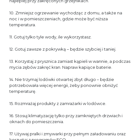
najlepiej przy zakręconych grzejnikach.
10. Zmniejsz ogrzewanie wychodząc z domu, a także na
noc i w pomieszczeniach, gdzie może być niższa
temperatura.
11. Gotuj tylko tyle wody, ile wykorzystasz.
12. Gotuj zawsze z pokrywką – będzie szybciej i taniej.
13. Korzystaj z prysznica zamiast kąpieli w wannie, a podczas
mycia zębów zakręć kran. Napraw kapiące baterie.
14. Nie trzymaj lodówki otwartej zbyt długo – będzie
potrzebowała więcej energii, żeby ponownie obniżyć
temperaturę.
15. Rozmrażaj produkty z zamrażarki w lodówce.
16. Stosuj klimatyzację tylko przy zamkniętych drzwiach i
oknach do pomieszczenia.
17. Używaj pralki i zmywarki przy pełnym załadowaniu oraz
korzystaj z programów ECO.