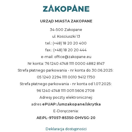
URZĄD MIASTA ZAKOPANE
34-500 Zakopane
ul. Kościuszki 13
tel.: (+48) 18 20 20 400
fax.: (+48) 18 20 20 444
e-mail: office@zakopane.eu
Nr konta: 76 1240 4748 1111 0000 4882 8147
Strefa płatnego parkowania - nr konta do 30.06.2025:
05 1240 2294 1111 0010 9412 1750
Strefa płatnego parkowania - nr konta od 1.07.2025:
96 1240 4748 1111 0011 5606 2708
Adresy poczty elektronicznej:
adres
ePUAP: /umzakopane/skrytka
E-Doręczenia:
AE:PL-97057-85350-DHVSG-20
Deklaracja dostępności