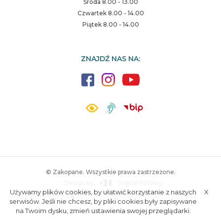
Środa 8.00 - 13.00
Czwartek 8.00 - 14.00
Piątek 8.00 - 14.00
ZNAJDŹ NAS NA:
© Zakopane. Wszystkie prawa zastrzeżone.
Design by:
Digital Holding
Używamy plików cookies, by ułatwić korzystanie z naszych
X
Wykonanie:
ESC SA
-
Aplikacje i strony internetowe
A.
S.
serwisów. Jeśli nie chcesz, by pliki cookies były zapisywane
na Twoim dysku, zmień ustawienia swojej przeglądarki.
Poczta
RODO
Polityka prywatności