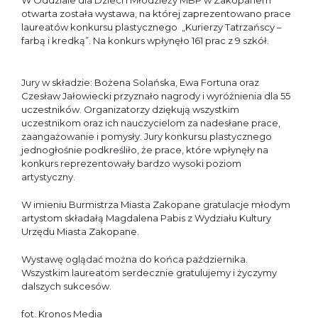
W Oddziale dla Dzieci i Młodzieży MBP w Zakopanem
otwarta została wystawa, na której zaprezentowano prace
laureatów konkursu plastycznego „Kurierzy Tatrzańscy –
farbą i kredką”. Na konkurs wpłynęło 161 prac z 9 szkół.
Jury w składzie: Bożena Solańska, Ewa Fortuna oraz
Czesław Jałowiecki przyznało nagrody i wyróżnienia dla 55
uczestników. Organizatorzy dziękują wszystkim
uczestnikom oraz ich nauczycielom za nadesłane prace,
zaangażowanie i pomysły. Jury konkursu plastycznego
jednogłośnie podkreśliło, że prace, które wpłynęły na
konkurs reprezentowały bardzo wysoki poziom
artystyczny.
W imieniu Burmistrza Miasta Zakopane gratulacje młodym
artystom składałą Magdalena Pabis z Wydziału Kultury
Urzędu Miasta Zakopane.
Wystawę oglądać można do końca października.
Wszystkim laureatom serdecznie gratulujemy i życzymy
dalszych sukcesów.
fot. Kronos Media