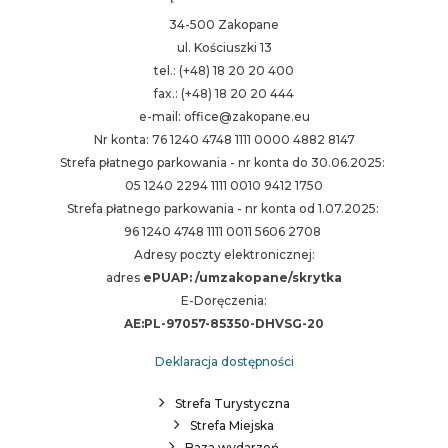
34-500 Zakopane
ul. Kościuszki 13
tel.: (+48) 18 20 20 400
fax.: (+48) 18 20 20 444
e-mail: office@zakopane.eu
Nr konta: 76 1240 4748 1111 0000 4882 8147
Strefa płatnego parkowania - nr konta do 30.06.2025:
05 1240 2294 1111 0010 9412 1750
Strefa płatnego parkowania - nr konta od 1.07.2025:
96 1240 4748 1111 0011 5606 2708
Adresy poczty elektronicznej:
adres
ePUAP: /umzakopane/skrytka
E-Doręczenia:
AE:PL-97057-85350-DHVSG-20
Deklaracja dostępności
Strefa Turystyczna
Strefa Miejska
Baza wydarzeń