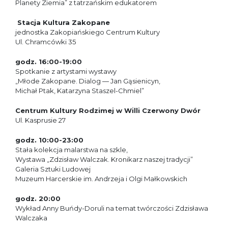
Planety Ziemia” z tatrzańskim edukatorem
Stacja Kultura Zakopane
jednostka Zakopiańskiego Centrum Kultury
Ul. Chramcówki 35
godz. 16:00-19:00
Spotkanie z artystami wystawy
„Młode Zakopane. Dialog — Jan Gąsienicyn,
Michał Ptak, Katarzyna Staszel-Chmiel”
Centrum Kultury Rodzimej w Willi Czerwony Dwór
Ul. Kasprusie 27
godz. 10:00-23:00
Stała kolekcja malarstwa na szkle,
Wystawa „Zdzisław Walczak. Kronikarz naszej tradycji”
Galeria Sztuki Ludowej
Muzeum Harcerskie im. Andrzeja i Olgi Małkowskich
godz. 20:00
Wykład Anny Buńdy-Doruli na temat twórczości Zdzisława
Walczaka