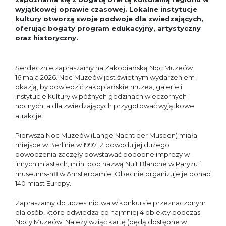
wyjątkowej oprawie czasowej. Lokalne instytucje
kultury otworzą swoje podwoje dla zwiedzających,
oferując bogaty program edukacyjny, artystyczny
oraz historyczny.
Serdecznie zapraszamy na Zakopiańską Noc Muzeów
16 maja 2026. Noc Muzeów jest świetnym wydarzeniem i
okazją, by odwiedzić zakopiańskie muzea, galerie i
instytucje kultury w późnych godzinach wieczornych i
nocnych, a dla zwiedzających przygotować wyjątkowe
atrakcje.
Pierwsza Noc Muzeów (Lange Nacht der Museen) miała
miejsce w Berlinie w 1997. Z powodu jej dużego
powodzenia zaczęły powstawać podobne imprezy w
innych miastach, m.in. pod nazwą Nuit Blanche w Paryżu i
museums-n8 w Amsterdamie. Obecnie organizuje je ponad
140 miast Europy.
Zapraszamy do uczestnictwa w konkursie przeznaczonym
dla osób, które odwiedzą co najmniej 4 obiekty podczas
Nocy Muzeów. Należy wziąć kartę (będą dostępne w