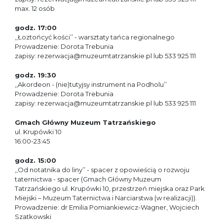
max. 12 osób
godz. 17:00
,,Łoztońcyć kości’’ - warsztaty tańca regionalnego
Prowadzenie: Dorota Trebunia
zapisy: rezerwacja@muzeumtatrzanskie.pl lub 533 925 111
godz. 19:30
,,Akordeon - (nie)tutyjsy instrument na Podholu’’
Prowadzenie: Dorota Trebunia
zapisy: rezerwacja@muzeumtatrzanskie.pl lub 533 925 111
Gmach Główny Muzeum Tatrzańskiego
ul. Krupówki 10
16:00-23:45
godz. 15:00
,,Od notatnika do liny’’ - spacer z opowieścią o rozwoju
taternictwa - spacer (Gmach Główny Muzeum
Tatrzańskiego ul. Krupówki 10, przestrzeń miejska oraz Park
Miejski – Muzeum Taternictwa i Narciarstwa (w realizacji)).
Prowadzenie: dr Emilia Pomiankiewicz-Wagner, Wojciech
Szatkowski