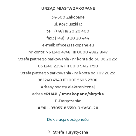
URZĄD MIASTA ZAKOPANE
34-500 Zakopane
ul. Kościuszki 13
tel.: (+48) 18 20 20 400
fax.: (+48) 18 20 20 444
e-mail: office@zakopane.eu
Nr konta: 76 1240 4748 1111 0000 4882 8147
Strefa płatnego parkowania - nr konta do 30.06.2025:
05 1240 2294 1111 0010 9412 1750
Strefa płatnego parkowania - nr konta od 1.07.2025:
96 1240 4748 1111 0011 5606 2708
Adresy poczty elektronicznej:
adres
ePUAP: /umzakopane/skrytka
E-Doręczenia:
AE:PL-97057-85350-DHVSG-20
Deklaracja dostępności
Strefa Turystyczna