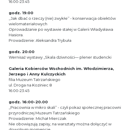
16:00-23:45
godz. 19:00
,,Jak dbać o rzeczy (nie) zwykłe’’ - konserwacja obiektów
wielomateriałowych
Oprowadzanie po wystawie stałej w Galerii Władysława
Hasiora.
Prowadzenie: Aleksandra Trybuła
godz. 20:00
Wernisaż wystawy „Skala dziwności— plener studencki
Galeria Kobierców Wschodnich im. Włodzimierza,
Jerzego i Anny Kulczyckich
filia Muzeum Tatrzańskiego
ul. Droga na Koziniec 8
16:00-23:45
godz. 16:00-20.00
,,Pracownia w mikro skali’’ - czyli pokaz społecznej pracowni
przyrodniczej Muzeum Tatrzańskiego
Prowadzenie: Michał Mierczak
Nie obowiązują zapisy, na warsztaty można dołączyć w
dowolnym momencie.