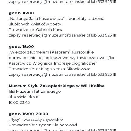
zapisy: rezerwacja@muzeumtatrzanskie.pl lub 533 925 111
godz. 18:00
„Nasturcje Jana Kasprowicza” – warsztaty sadzenia
ulubionych kwiatków poety
Prowadzenie: Gabriela Kania
zapisy: rezerwacja@muzeumtatrzanskie.pl lub 533 925 111
godz. 18:00
„Wieczór z Kornelem i Kasprem”. Kuratorskie
oprowadzanie po jubileuszowej wystawie czasowej „Jan
Kasprowicz. W ogniska. Impresje biograficzne”
Prowadzenie: dr Kinga Nędza-Sikoniowska
zapisy: rezerwacja@muzeumtatrzanskie.pl lub 533 925 111
Muzeum Stylu Zakopiańskiego w Willi Koliba
filia Muzeum Tatrzańskiego
ul. Kościeliska 18
16:00-23:45
godz. 16:00-20:00
,,Rysy” - warsztaty snycerskie
Prowadzenie: Szymon Klejborowski
zapisy: rezerwacja@muzeumtatrzanskie.pl lub 533 925 111