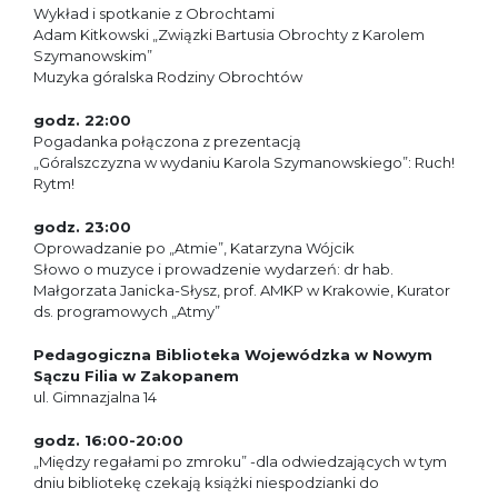
Wykład i spotkanie z Obrochtami
Adam Kitkowski „Związki Bartusia Obrochty z Karolem
Szymanowskim”
Muzyka góralska Rodziny Obrochtów
godz. 22:00
Pogadanka połączona z prezentacją
„Góralszczyzna w wydaniu Karola Szymanowskiego”: Ruch!
Rytm!
godz. 23:00
Oprowadzanie po „Atmie”, Katarzyna Wójcik
Słowo o muzyce i prowadzenie wydarzeń: dr hab.
Małgorzata Janicka-Słysz, prof. AMKP w Krakowie, Kurator
ds. programowych „Atmy”
Pedagogiczna Biblioteka Wojewódzka w Nowym
Sączu Filia w Zakopanem
ul. Gimnazjalna 14
godz. 16:00-20:00
„Między regałami po zmroku” -dla odwiedzających w tym
dniu bibliotekę czekają książki niespodzianki do