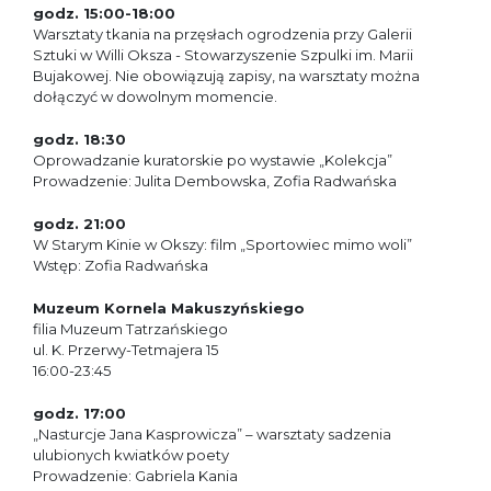
godz. 15:00-18:00
Warsztaty tkania na przęsłach ogrodzenia przy Galerii
Sztuki w Willi Oksza - Stowarzyszenie Szpulki im. Marii
Bujakowej. Nie obowiązują zapisy, na warsztaty można
dołączyć w dowolnym momencie.
godz. 18:30
Oprowadzanie kuratorskie po wystawie „Kolekcja”
Prowadzenie: Julita Dembowska, Zofia Radwańska
godz. 21:00
W Starym Kinie w Okszy: film „Sportowiec mimo woli”
Wstęp: Zofia Radwańska
Muzeum Kornela Makuszyńskiego
filia Muzeum Tatrzańskiego
ul. K. Przerwy-Tetmajera 15
16:00-23:45
godz. 17:00
„Nasturcje Jana Kasprowicza” – warsztaty sadzenia
ulubionych kwiatków poety
Prowadzenie: Gabriela Kania