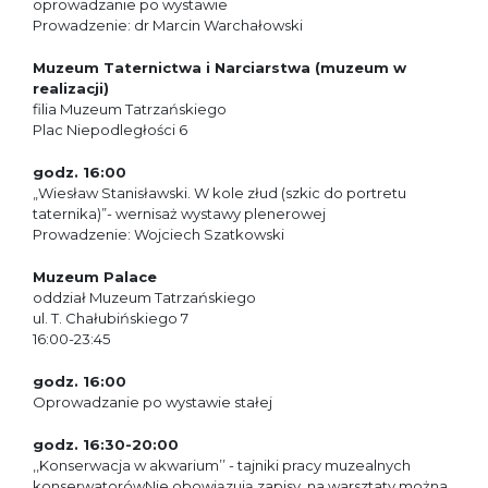
oprowadzanie po wystawie
Prowadzenie: dr Marcin Warchałowski
Muzeum Taternictwa i Narciarstwa (muzeum w
realizacji)
filia Muzeum Tatrzańskiego
Plac Niepodległości 6
godz. 16:00
„Wiesław Stanisławski. W kole złud (szkic do portretu
taternika)”- wernisaż wystawy plenerowej
Prowadzenie: Wojciech Szatkowski
Muzeum Palace
oddział Muzeum Tatrzańskiego
ul. T. Chałubińskiego 7
16:00-23:45
godz. 16:00
Oprowadzanie po wystawie stałej
godz. 16:30-20:00
,,Konserwacja w akwarium’’ - tajniki pracy muzealnych
konserwatorówNie obowiązują zapisy, na warsztaty można