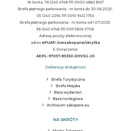
Nr konta: 76 1240 4748 1111 0000 4882 8147
Strefa płatnego parkowania - nr konta do 30.06.2025:
05 1240 2294 1111 0010 9412 1750
Strefa płatnego parkowania - nr konta od 1.07.2025:
96 1240 4748 1111 0011 5606 2708
Adresy poczty elektronicznej:
adres
ePUAP: /umzakopane/skrytka
E-Doręczenia:
AE:PL-97057-85350-DHVSG-20
Deklaracja dostępności
Strefa Turystyczna
Strefa Miejska
Baza wydarzeń
Baza noclegowa
Archiwum zakopane.eu
NA SKRÓTY
Miasto Zakopane