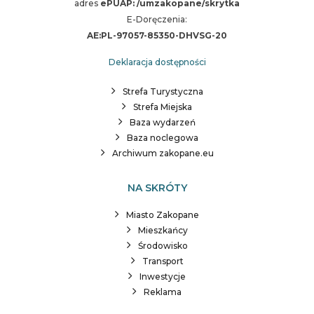
adres
ePUAP: /umzakopane/skrytka
E-Doręczenia:
AE:PL-97057-85350-DHVSG-20
Deklaracja dostępności
Strefa Turystyczna
Strefa Miejska
Baza wydarzeń
Baza noclegowa
Archiwum zakopane.eu
NA SKRÓTY
Miasto Zakopane
Mieszkańcy
Środowisko
Transport
Inwestycje
Reklama