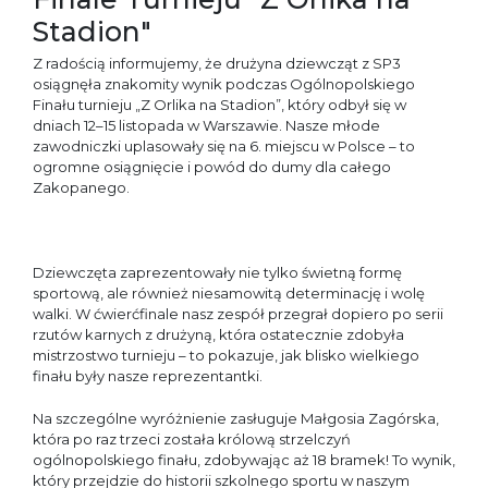
Stadion"
Z radością informujemy, że drużyna dziewcząt z SP3
osiągnęła znakomity wynik podczas Ogólnopolskiego
Finału turnieju „Z Orlika na Stadion”, który odbył się w
dniach 12–15 listopada w Warszawie. Nasze młode
zawodniczki uplasowały się na 6. miejscu w Polsce – to
ogromne osiągnięcie i powód do dumy dla całego
Zakopanego.
Dziewczęta zaprezentowały nie tylko świetną formę
sportową, ale również niesamowitą determinację i wolę
walki. W ćwierćfinale nasz zespół przegrał dopiero po serii
rzutów karnych z drużyną, która ostatecznie zdobyła
mistrzostwo turnieju – to pokazuje, jak blisko wielkiego
finału były nasze reprezentantki.
Na szczególne wyróżnienie zasługuje Małgosia Zagórska,
która po raz trzeci została królową strzelczyń
ogólnopolskiego finału, zdobywając aż 18 bramek! To wynik,
który przejdzie do historii szkolnego sportu w naszym