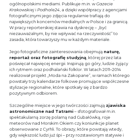
ogólnopolskimi mediami. Publikuje m.in. w
Gazecie
Krakowskiej
i
Podhale24
, a dzięki współpracy z agencjami
fotograficznymi jego zdjęcia regularnie trafiają do
największych koncernów medialnych w Polsce i za granicą.
W pracy reporterskiej stawia na dyskrecję – „być
niezauważalnym, by nie wpływać na rzeczywistość” to
zasada, która towarzyszy mu w każdym materiale.
Jego fotograficzne zainteresowania obejmują
naturę,
reportaż oraz fotografię studyjną
, której przez lata
poświęcał najwięcej energii. Inspirują go góry, ludzie żyjący
ich rytmem oraz podhalański folklor. W latach 2011–2014
realizował projekt „Moda na Zakopane”, w ramach którego
powstały trzy kalendarze folkowe promujące współczesne
stylizacje regionalne, które spotkały się z bardzo
pozytywnym odbiorem.
Szczególne miejsce w jego twórczości zajmują
zjawiska
astronomiczne nad Tatrami
– sfotografował m.in.
spektakularną zorzę polarną nad Gubałówką, roje
meteorów nad Morskim Okiem czy koniunkcje planet
obserwowane z Cyrhli. To obrazy, które powstają wtedy,
gdy większość ludzi już śpi – przy rozstawionym statywie i