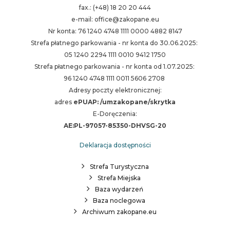
fax.: (+48) 18 20 20 444
e-mail: office@zakopane.eu
Nr konta: 76 1240 4748 1111 0000 4882 8147
Strefa płatnego parkowania - nr konta do 30.06.2025:
05 1240 2294 1111 0010 9412 1750
Strefa płatnego parkowania - nr konta od 1.07.2025:
96 1240 4748 1111 0011 5606 2708
Adresy poczty elektronicznej:
adres
ePUAP: /umzakopane/skrytka
E-Doręczenia:
AE:PL-97057-85350-DHVSG-20
Deklaracja dostępności
Strefa Turystyczna
Strefa Miejska
Baza wydarzeń
Baza noclegowa
Archiwum zakopane.eu