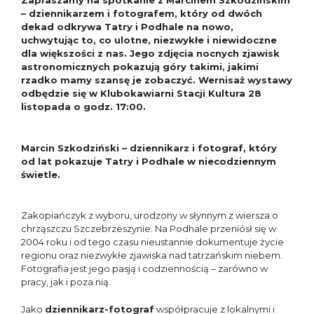
Zapraszamy na spotkanie z Marcinem Szkodzińskim
– dziennikarzem i fotografem, który od dwóch
dekad odkrywa Tatry i Podhale na nowo,
uchwytując to, co ulotne, niezwykłe i niewidoczne
dla większości z nas. Jego zdjęcia nocnych zjawisk
astronomicznych pokazują góry takimi, jakimi
rzadko mamy szansę je zobaczyć. Wernisaż wystawy
odbędzie się w Klubokawiarni Stacji Kultura 28
listopada o godz. 17:00.
Marcin Szkodziński – dziennikarz i fotograf, który
od lat pokazuje Tatry i Podhale w niecodziennym
świetle.
Zakopiańczyk z wyboru, urodzony w słynnym z wiersza o
chrząszczu Szczebrzeszynie. Na Podhale przeniósł się w
2004 roku i od tego czasu nieustannie dokumentuje życie
regionu oraz niezwykłe zjawiska nad tatrzańskim niebem.
Fotografia jest jego pasją i codziennością – zarówno w
pracy, jak i poza nią.
Jako
dziennikarz-fotograf
współpracuje z lokalnymi i