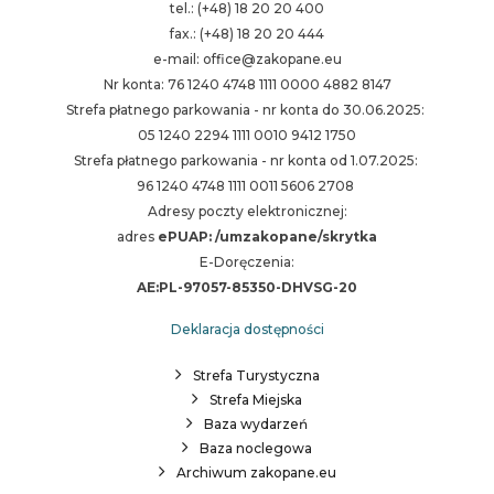
tel.: (+48) 18 20 20 400
fax.: (+48) 18 20 20 444
e-mail: office@zakopane.eu
Nr konta: 76 1240 4748 1111 0000 4882 8147
Strefa płatnego parkowania - nr konta do 30.06.2025:
05 1240 2294 1111 0010 9412 1750
Strefa płatnego parkowania - nr konta od 1.07.2025:
96 1240 4748 1111 0011 5606 2708
Adresy poczty elektronicznej:
adres
ePUAP: /umzakopane/skrytka
E-Doręczenia:
AE:PL-97057-85350-DHVSG-20
Deklaracja dostępności
Strefa Turystyczna
Strefa Miejska
Baza wydarzeń
Baza noclegowa
Archiwum zakopane.eu