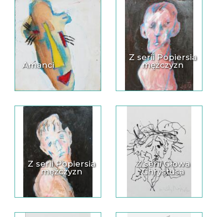
Z serii Popiersia
Amanci
mężczyzn
Z serii Popiersia
Z serii Głowa
mężczyzn
Chrystusa