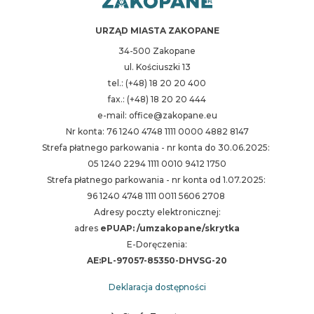
URZĄD MIASTA ZAKOPANE
34-500 Zakopane
ul. Kościuszki 13
tel.: (+48) 18 20 20 400
fax.: (+48) 18 20 20 444
e-mail: office@zakopane.eu
Nr konta: 76 1240 4748 1111 0000 4882 8147
Strefa płatnego parkowania - nr konta do 30.06.2025:
05 1240 2294 1111 0010 9412 1750
Strefa płatnego parkowania - nr konta od 1.07.2025:
96 1240 4748 1111 0011 5606 2708
Adresy poczty elektronicznej:
adres
ePUAP: /umzakopane/skrytka
E-Doręczenia:
AE:PL-97057-85350-DHVSG-20
Deklaracja dostępności