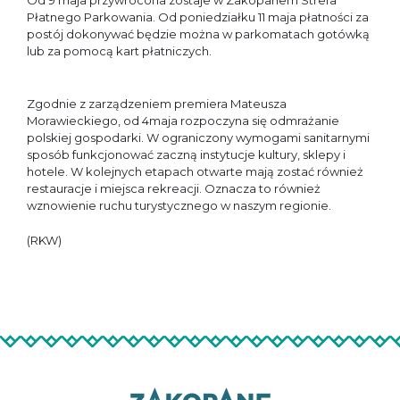
Od 9 maja przywrócona zostaje w Zakopanem Strefa
Płatnego Parkowania. Od poniedziałku 11 maja płatności za
postój dokonywać będzie można w parkomatach gotówką
lub za pomocą kart płatniczych.
Zgodnie z zarządzeniem premiera Mateusza
Morawieckiego, od 4maja rozpoczyna się odmrażanie
polskiej gospodarki. W ograniczony wymogami sanitarnymi
sposób funkcjonować zaczną instytucje kultury, sklepy i
hotele. W kolejnych etapach otwarte mają zostać również
restauracje i miejsca rekreacji. Oznacza to również
wznowienie ruchu turystycznego w naszym regionie.
(RKW)