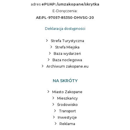
adres
ePUAP: /umzakopane/skrytka
E-Doręczenia:
AE:PL-97057-85350-DHVSG-20
Deklaracja dostępności
Strefa Turystyczna
Strefa Miejska
Baza wydarzeń
Baza noclegowa
Archiwum zakopane.eu
NA SKRÓTY
Miasto Zakopane
Mieszkańcy
Środowisko
Transport
Inwestycje
Reklama