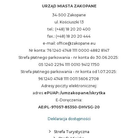
URZĄD MIASTA ZAKOPANE
34-500 Zakopane
ul. Kościuszki 13
tel.: (+48) 18 20 20 400
fax.: (+48) 18 20 20 444
e-mail: office@zakopane.eu
Nr konta: 76 1240 4748 1111 0000 4882 8147
Strefa płatnego parkowania - nr konta do 30.06.2025:
05 1240 2294 1111 0010 9412 1750
Strefa płatnego parkowania - nr konta od 1.07.2025:
96 1240 4748 1111 0011 5606 2708
Adresy poczty elektronicznej:
adres
ePUAP: /umzakopane/skrytka
E-Doręczenia:
AE:PL-97057-85350-DHVSG-20
Deklaracja dostępności
Strefa Turystyczna