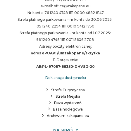
e-mail: office@zakopane.eu
Nr konta: 76 1240 4748 1111 0000 4882 8147
Strefa płatnego parkowania - nr konta do 30.06.2025:
05 1240 2294 1111 0010 9412 1750
Strefa płatnego parkowania - nr konta od 1.07.2025:
96 1240 4748 1111 0011 5606 2708
Adresy poczty elektronicznej:
adres
ePUAP: /umzakopane/skrytka
E-Doręczenia:
AE:PL-97057-85350-DHVSG-20
Deklaracja dostępności
Strefa Turystyczna
Strefa Miejska
Baza wydarzeń
Baza noclegowa
Archiwum zakopane.eu
NA SKRÓTY