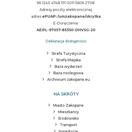
96 1240 4748 1111 0011 5606 2708
Adresy poczty elektronicznej:
adres
ePUAP: /umzakopane/skrytka
E-Doręczenia:
AE:PL-97057-85350-DHVSG-20
Deklaracja dostępności
Strefa Turystyczna
Strefa Miejska
Baza wydarzeń
Baza noclegowa
Archiwum zakopane.eu
NA SKRÓTY
Miasto Zakopane
Mieszkańcy
Środowisko
Transport
Inwestycje