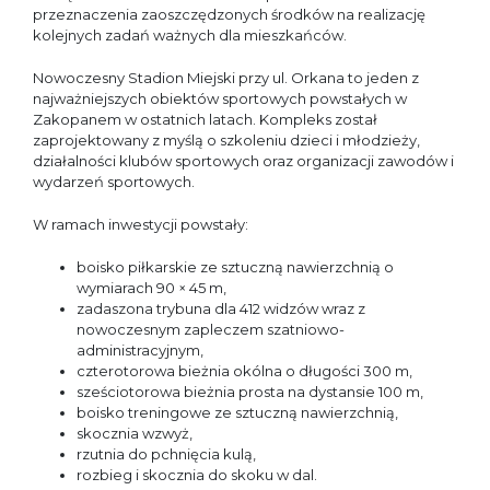
przeznaczenia zaoszczędzonych środków na realizację
kolejnych zadań ważnych dla mieszkańców.
Nowoczesny Stadion Miejski przy ul. Orkana to jeden z
najważniejszych obiektów sportowych powstałych w
Zakopanem w ostatnich latach. Kompleks został
zaprojektowany z myślą o szkoleniu dzieci i młodzieży,
działalności klubów sportowych oraz organizacji zawodów i
wydarzeń sportowych.
W ramach inwestycji powstały:
boisko piłkarskie ze sztuczną nawierzchnią o
wymiarach 90 × 45 m,
zadaszona trybuna dla 412 widzów wraz z
nowoczesnym zapleczem szatniowo-
administracyjnym,
czterotorowa bieżnia okólna o długości 300 m,
sześciotorowa bieżnia prosta na dystansie 100 m,
boisko treningowe ze sztuczną nawierzchnią,
skocznia wzwyż,
rzutnia do pchnięcia kulą,
rozbieg i skocznia do skoku w dal.