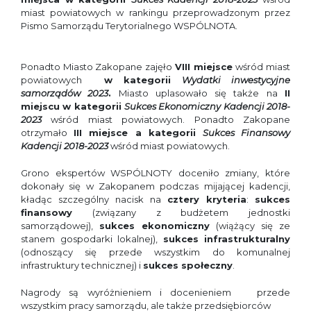
miast powiatowych
w rankingu przeprowadzonym przez
Pismo Samorządu Terytorialnego WSPÓLNOTA.
Ponadto Miasto Zakopane zajęło
VIII miejsce
wśród miast
powiatowych
w kategorii
Wydatki inwestycyjne
samorządów 2023
.
Miasto uplasowało się także na
II
miejscu w kategorii
Sukces Ekonomiczny Kadencji 2018-
2023
wśród miast powiatowych. Ponadto Zakopane
otrzymało
III miejsce a kategorii
Sukces Finansowy
Kadencji 2018-2023
wśród miast powiatowych.
Grono ekspertów WSPÓLNOTY doceniło zmiany, które
dokonały się w Zakopanem podczas mijającej kadencji,
kładąc szczególny nacisk na
cztery kryteria
:
sukces
finansowy
(związany z budżetem jednostki
samorządowej),
sukces ekonomiczny
(wiążący się ze
stanem gospodarki lokalnej),
sukces infrastrukturalny
(odnoszący się przede wszystkim do komunalnej
infrastruktury technicznej) i
sukces społeczny
.
Nagrody są wyróżnieniem i docenieniem przede
wszystkim pracy samorządu, ale także przedsiębiorców