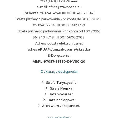
fax.: (+48) 18 20 20 444
e-mail: office@zakopane.eu
Nr konta: 76 1240 4748 1111 0000 4882 8147
Strefa płatnego parkowania - nr konta do 30.06.2025:
05 1240 2294 1111 0010 9412 1750
Strefa płatnego parkowania - nr konta od 1.07.2025:
96 1240 4748 1111 0011 5606 2708
Adresy poczty elektronicznej:
adres
ePUAP: /umzakopane/skrytka
E-Doręczenia:
AE:PL-97057-85350-DHVSG-20
Deklaracja dostępności
Strefa Turystyczna
Strefa Miejska
Baza wydarzeń
Baza noclegowa
Archiwum zakopane.eu