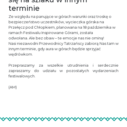
terminie
Ze względu na panujące w górach warunki oraz troskę o
bezpieczeństwo uczestników, wycieczka górska na
Przełęcz pod Chłopkiem, planowana na 18 października w
ramach Festiwalu Inspirowane Górami, została
odwołana. Ale bez obaw – te emocje nas nie ominą!
Nasi niezawodni Przewodnicy Tatrzańscy zabiorą Nas tam w
innym terminie, gdy aura w górach będzie sprzyjać
wędrówkom.
Przepraszamy za wszelkie utrudnienia i serdecznie
zapraszamy do udziału w pozostałych wydarzeniach
festiwalowych.
(AM)