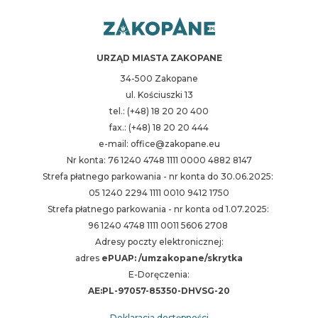
URZĄD MIASTA ZAKOPANE
34-500 Zakopane
ul. Kościuszki 13
tel.: (+48) 18 20 20 400
fax.: (+48) 18 20 20 444
e-mail: office@zakopane.eu
Nr konta: 76 1240 4748 1111 0000 4882 8147
Strefa płatnego parkowania - nr konta do 30.06.2025:
05 1240 2294 1111 0010 9412 1750
Strefa płatnego parkowania - nr konta od 1.07.2025:
96 1240 4748 1111 0011 5606 2708
Adresy poczty elektronicznej:
adres
ePUAP: /umzakopane/skrytka
E-Doręczenia:
AE:PL-97057-85350-DHVSG-20
Deklaracja dostępności