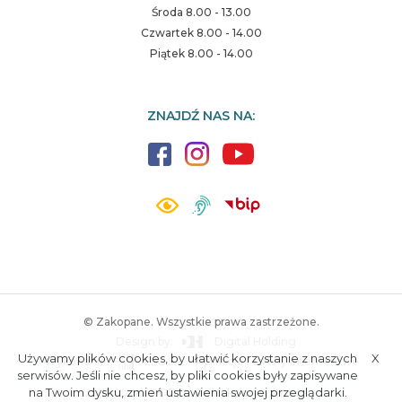
Środa 8.00 - 13.00
Czwartek 8.00 - 14.00
Piątek 8.00 - 14.00
ZNAJDŹ NAS NA:
© Zakopane. Wszystkie prawa zastrzeżone.
Design by:
Digital Holding
Używamy plików cookies, by ułatwić korzystanie z naszych
X
Wykonanie:
ESC SA
-
Aplikacje i strony internetowe
A.
S.
serwisów. Jeśli nie chcesz, by pliki cookies były zapisywane
na Twoim dysku, zmień ustawienia swojej przeglądarki.
Poczta
RODO
Polityka prywatności