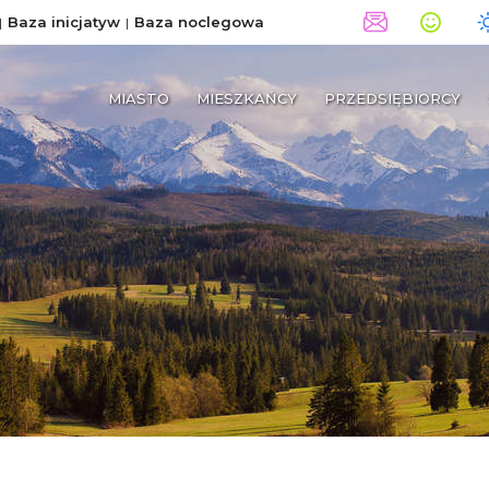
Baza inicjatyw
Baza noclegowa
MIASTO
MIESZKAŃCY
PRZEDSIĘBIORCY