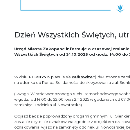
Dzień Wszystkich Świętych, ut
Urząd Miasta Zakopane informuje o czasowej zmianie 
Wszystkich Świętych od 31.10.2025 od godz. 14:00 do 
W dniu
1.11.2025 r.
planuje się
całkowite
tj. dwustronne zam
na odcinku od Ronda Solidarności do skrzyżowania z ul. Sien
(Uwaga! W
razie wzmożonego ruchu samochodowego w obrębi
w godz. od 14:00 do 22:00, oraz 2.11.2025 w godzinach od 07:
zamknięciu odcinka ul. Nowotarska).
Objazd będzie poprowadzony drogami gminnymi: ul. Sienkiewic
zostanie czytelnie oznakowana zgodnie z projektem czasowe
oznakowania, wjazd na zamknięty odcinek ul. Nowotarskiej bę