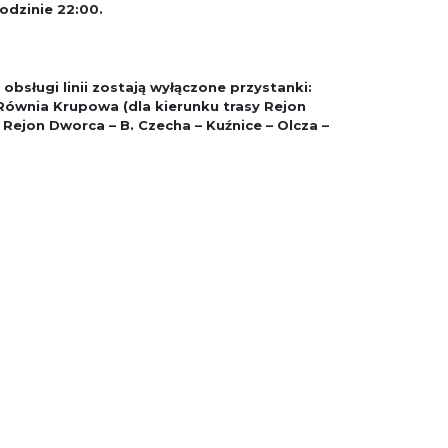
odzinie 22:00.
 z obsługi linii zostają wyłączone przystanki:
Równia Krupowa (dla kierunku trasy Rejon
i Rejon Dworca – B. Czecha – Kuźnice – Olcza –