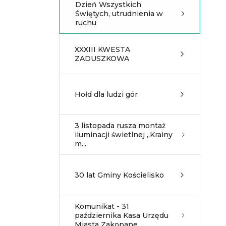
Dzień Wszystkich
Świętych, utrudnienia w
ruchu
XXXIII KWESTA
ZADUSZKOWA
Hołd dla ludzi gór
3 listopada rusza montaż
iluminacji świetlnej „Krainy
m...
30 lat Gminy Kościelisko
Komunikat - 31
października Kasa Urzędu
Miasta Zakopane...