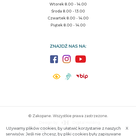
Wtorek 8.00 - 14.00
Środa 8.00 - 13.00
Czwartek 8.00 - 14.00
Piątek 8.00 - 14.00
ZNAJDŹ NAS NA:
© Zakopane. Wszystkie prawa zastrzeżone.
Design by:
Digital Holding
Używamy plików cookies, by ułatwić korzystanie z naszych
X
Wykonanie:
ESC SA
-
Aplikacje i strony internetowe
A.
S.
serwisów. Jeśli nie chcesz, by pliki cookies były zapisywane