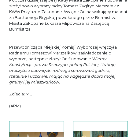
Podczas dzisiejszej Sesji Rady Miasta Zakopane ślubowanie
złożył nowo wybrany radny Tomasz Zygfryd Marszałek z
KWW Przyjazne Zakopane. Wstąpił On na wakujący mandat
za Bartłomieja Bryjaka, powołanego przez Burmistrza
Miasta Zakopane Łukasza Filipowicza na Zastępcę
Burmistrza.
Przewodnicząca Miejskiej Komisji Wyborczej wręczyła
Radnemu Tomaszowi Marszałkowi zaświadczenie o
wyborze
,
następnie złożył On ślubowanie
Wierny
Konstytucji i prawu Rzeczypospolitej Polskiej, ślubuję
uroczyście obowiązki radnego sprawować godnie,
rzetelnie i uczciwie, mając na względzie dobro mojej
gminy i jej mieszkańców
.
Zdjęcia: MG
(APM)