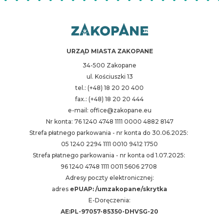
URZĄD MIASTA ZAKOPANE
34-500 Zakopane
ul. Kościuszki 13
tel.: (+48) 18 20 20 400
fax.: (+48) 18 20 20 444
e-mail: office@zakopane.eu
Nr konta: 76 1240 4748 1111 0000 4882 8147
Strefa płatnego parkowania - nr konta do 30.06.2025:
05 1240 2294 1111 0010 9412 1750
Strefa płatnego parkowania - nr konta od 1.07.2025:
96 1240 4748 1111 0011 5606 2708
Adresy poczty elektronicznej:
adres
ePUAP: /umzakopane/skrytka
E-Doręczenia:
AE:PL-97057-85350-DHVSG-20