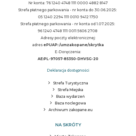
Nr konta: 76 1240 4748 1111 0000 4882 8147
Strefa płatnego parkowania - nr konta do 30.06.2025:
05 1240 2294 1111 0010 9412 1750
Strefa płatnego parkowania - nr konta od 1.07.2025:
96 1240 4748 1111 0011 5606 2708
Adresy poczty elektronicznej:
adres
ePUAP: /umzakopane/skrytka
E-Doręczenia:
AE:PL-97057-85350-DHVSG-20
Deklaracja dostępności
Strefa Turystyczna
Strefa Miejska
Baza wydarzeń
Baza noclegowa
Archiwum zakopane.eu
NA SKRÓTY