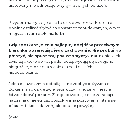
uratowany, nie odnosząc przy tym żadnych obrażeń.
Przypominamy, że jelenie to dzikie zwierzęta, które nie
powinny zbliżać się/żyć na obszarach zabudowanych, w tym
miejscach zamieszkania ludzi.
Gdy spotkasz jelenia najlepiej odejdź w przeciwnym
kierunku obserwując jego zachowanie. Nie próbuj go
płoszyć, nie spuszczaj psa ze smyczy.
Karmienie z ręki
zwierząt, które do nas podchodzą, wydają się oswojone i
niegroźne, może okazać się dla nas
i dla nich
niebezpieczne.
Jelenie nawet zimą potrafią same zdobyć pożywienie.
Dokarmiając dzikie zwierzęta, uczymy je, że w mieście
łatwo zdobyć pokarm. Z tego powodu jelenie zatracają
naturalną umiejętność poszukiwania pożywienia i stają się
ofiarami takich zdarzeń, jak opisane powyżej.
(APM)