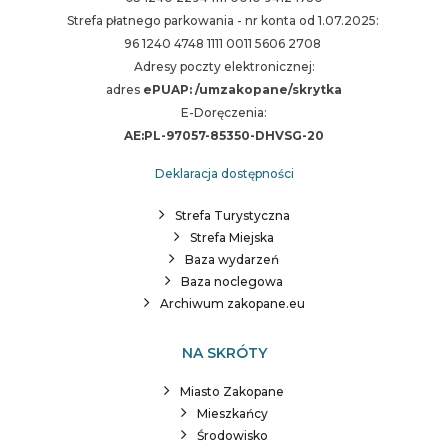
Strefa płatnego parkowania - nr konta od 1.07.2025:
96 1240 4748 1111 0011 5606 2708
Adresy poczty elektronicznej:
adres
ePUAP: /umzakopane/skrytka
E-Doręczenia:
AE:PL-97057-85350-DHVSG-20
Deklaracja dostępności
Strefa Turystyczna
Strefa Miejska
Baza wydarzeń
Baza noclegowa
Archiwum zakopane.eu
NA SKRÓTY
Miasto Zakopane
Mieszkańcy
Środowisko