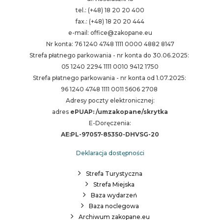
tel.: (+48) 18 20 20 400
fax.: (+48) 18 20 20 444
e-mail: office@zakopane.eu
Nr konta: 76 1240 4748 1111 0000 4882 8147
Strefa płatnego parkowania - nr konta do 30.06.2025:
05 1240 2294 1111 0010 9412 1750
Strefa płatnego parkowania - nr konta od 1.07.2025:
96 1240 4748 1111 0011 5606 2708
Adresy poczty elektronicznej:
adres
ePUAP: /umzakopane/skrytka
E-Doręczenia:
AE:PL-97057-85350-DHVSG-20
Deklaracja dostępności
Strefa Turystyczna
Strefa Miejska
Baza wydarzeń
Baza noclegowa
Archiwum zakopane.eu