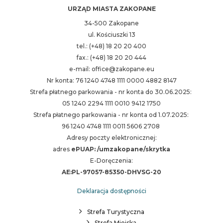
URZĄD MIASTA ZAKOPANE
34-500 Zakopane
ul. Kościuszki 13
tel.: (+48) 18 20 20 400
fax.: (+48) 18 20 20 444
e-mail: office@zakopane.eu
Nr konta: 76 1240 4748 1111 0000 4882 8147
Strefa płatnego parkowania - nr konta do 30.06.2025:
05 1240 2294 1111 0010 9412 1750
Strefa płatnego parkowania - nr konta od 1.07.2025:
96 1240 4748 1111 0011 5606 2708
Adresy poczty elektronicznej:
adres
ePUAP: /umzakopane/skrytka
E-Doręczenia:
AE:PL-97057-85350-DHVSG-20
Deklaracja dostępności
Strefa Turystyczna
Strefa Miejska