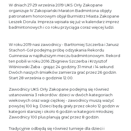
W dniach 27-29 września 2019 UKS Orły Zakopane
organizuje IV Zakopiański Maraton Badmintona objęty
patronatem honorowym objął Burmistrz Miasta Zakopane
Leszek Dorula. Impreza wpisała się już w kalendarz imprez
badmintonowych i co roku przyciąga coraz więcej ludzi.
W roku 2019 nasi zawodnicy - Bartłomiej Szczerba i Janusz
Stachoń-Goł podejmą próbę odzyskania Rekordu
Guinnessa w najdłuższym meczu badmintonowym. Rekord
ten pobili w roku 2016 Zbigniew Szczerba i Krzysztof
Wiśniowski Żaba - grając 24 godziny 31 minut i 14 sekund.
Dwóch naszych śmiałków zamierza grać przez 26 godzin.
Start 28 września o godzinie 12.00.
Zawodnicy UKS Orły Zakopane podejmą się również
ustanowienia 3 rekordów: dzieci w dwóch kategoriach
wiekowych oraz wagi ciężkiej - zawodnicy muszą ważyć
powyżej 100 kg. Dzieci będą grały przez około 12 godzin w
kategorii starszej i około 6 godzin w kategorii młodszej.
Zawodnicy 100 plus planują grać przez 8 godzin.
Tradycyjnie odbędą się również turnieje dla dzieci i