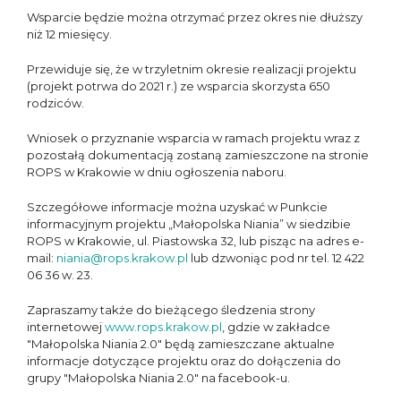
Wsparcie będzie można otrzymać przez okres nie dłuższy
niż 12 miesięcy.
Przewiduje się, że w trzyletnim okresie realizacji projektu
(projekt potrwa do 2021 r.) ze wsparcia skorzysta 650
rodziców.
Wniosek o przyznanie wsparcia w ramach projektu wraz z
pozostałą dokumentacją zostaną zamieszczone na stronie
ROPS w Krakowie w dniu ogłoszenia naboru.
Szczegółowe informacje można uzyskać w Punkcie
informacyjnym projektu „Małopolska Niania” w siedzibie
ROPS w Krakowie, ul. Piastowska 32, lub pisząc na adres e-
mail:
niania@rops.krakow.pl
lub dzwoniąc pod nr tel. 12 422
06 36 w. 23.
Zapraszamy także do bieżącego śledzenia strony
internetowej
www.rops.krakow.pl
, gdzie w zakładce
"Małopolska Niania 2.0" będą zamieszczane aktualne
informacje dotyczące projektu oraz do dołączenia do
grupy "Małopolska Niania 2.0" na facebook-u.