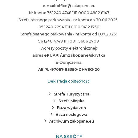
e-mail: office@zakopane.eu
Nr konta: 76 1240 4748 1111 0000 4882 8147
Strefa płatnego parkowania - nr konta do 30.06.2025:
05 1240 2294 1111 0010 9412 1750
Strefa płatnego parkowania - nr konta od 1.07.2025:
96 1240 4748 1111 0011 5606 2708
Adresy poczty elektronicznej:
adres
ePUAP: /umzakopane/skrytka
E-Doręczenia:
AE:PL-97057-85350-DHVSG-20
Deklaracja dostępności
Strefa Turystyczna
Strefa Miejska
Baza wydarzeń
Baza noclegowa
Archiwum zakopane.eu
NA SKRÓTY