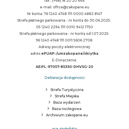
fax.: (+48) 18 20 20 444
e-mail: office@zakopane.eu
Nr konta: 76 1240 4748 1111 0000 4882 8147
Strefa płatnego parkowania - nr konta do 30.06.2025:
05 1240 2294 1111 0010 9412 1750
Strefa płatnego parkowania - nr konta od 1.07.2025:
96 1240 4748 1111 0011 5606 2708
Adresy poczty elektronicznej:
adres
ePUAP: /umzakopane/skrytka
E-Doręczenia:
AE:PL-97057-85350-DHVSG-20
Deklaracja dostępności
Strefa Turystyczna
Strefa Miejska
Baza wydarzeń
Baza noclegowa
Archiwum zakopane.eu