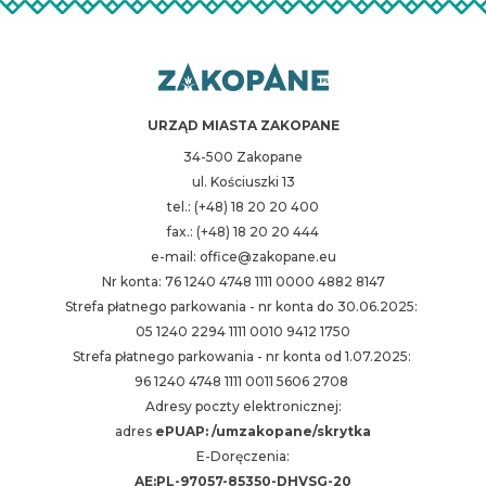
URZĄD MIASTA ZAKOPANE
34-500 Zakopane
ul. Kościuszki 13
tel.: (+48) 18 20 20 400
fax.: (+48) 18 20 20 444
e-mail: office@zakopane.eu
Nr konta: 76 1240 4748 1111 0000 4882 8147
Strefa płatnego parkowania - nr konta do 30.06.2025:
05 1240 2294 1111 0010 9412 1750
Strefa płatnego parkowania - nr konta od 1.07.2025:
96 1240 4748 1111 0011 5606 2708
Adresy poczty elektronicznej:
adres
ePUAP: /umzakopane/skrytka
E-Doręczenia:
AE:PL-97057-85350-DHVSG-20