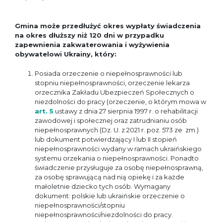
Gmina może przedłużyć okres wypłaty świadczenia
na okres dłuższy niż 120 dni w przypadku
zapewnienia zakwaterowania i wyżywienia
obywatelowi Ukrainy, który:
Posiada orzeczenie o niepełnosprawności lub
stopniu niepełnosprawności, orzeczenie lekarza
orzecznika Zakładu Ubezpieczeń Społecznych o
niezdolności do pracy (orzeczenie, o którym mowa w
art. 5
ustawy z dnia 27 sierpnia 1997 r. o rehabilitacji
zawodowej i społecznej oraz zatrudnianiu osób
niepełnosprawnych (Dz. U. z 2021 r. poz. 573 ze zm.)
lub dokument potwierdzający I lub II stopień
niepełnosprawności wydany w ramach ukraińskiego
systemu orzekania o niepełnosprawności. Ponadto
świadczenie przysługuje za osobę niepełnosprawną,
za osobę sprawującą nad nią opiekę i za każde
małoletnie dziecko tych osób. Wymagany
dokument: polskie lub ukraińskie orzeczenie o
niepełnosprawności/stopniu
niepełnosprawności/niezdolności do pracy.