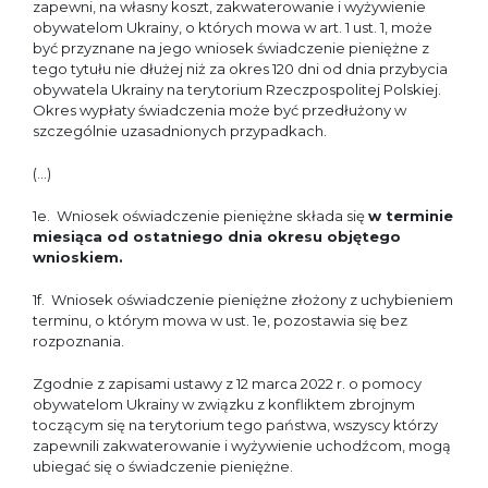
zapewni, na własny koszt, zakwaterowanie i wyżywienie
obywatelom Ukrainy, o których mowa w art. 1 ust. 1, może
być przyznane na jego wniosek świadczenie pieniężne z
tego tytułu nie dłużej niż za okres 120 dni od dnia przybycia
obywatela Ukrainy na terytorium Rzeczpospolitej Polskiej.
Okres wypłaty świadczenia może być przedłużony w
szczególnie uzasadnionych przypadkach.
(…)
1e. Wniosek oświadczenie pieniężne składa się
w terminie
miesiąca od ostatniego dnia okresu objętego
wnioskiem.
1f. Wniosek oświadczenie pieniężne złożony z uchybieniem
terminu, o którym mowa w ust. 1e, pozostawia się bez
rozpoznania.
Zgodnie z zapisami ustawy z 12 marca 2022 r. o pomocy
obywatelom Ukrainy w związku z konfliktem zbrojnym
toczącym się na terytorium tego państwa, wszyscy którzy
zapewnili zakwaterowanie i wyżywienie uchodźcom, mogą
ubiegać się o świadczenie pieniężne.