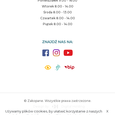
Poniedziałek 9.00 - 16.00
Wtorek 8.00 - 14.00
Środa 8.00 - 13.00
Czwartek 8.00 - 14.00
Piątek 8.00 - 14.00
ZNAJDŹ NAS NA:
© Zakopane. Wszystkie prawa zastrzeżone.
Design by:
Digital Holding
Używamy plików cookies, by ułatwić korzystanie z naszych
X
Wykonanie:
ESC SA
-
Aplikacje i strony internetowe
A.
S.