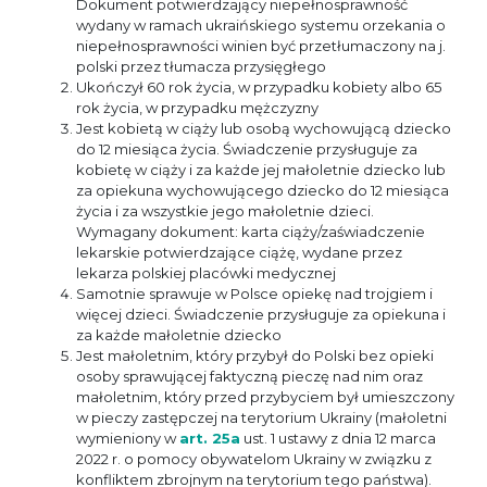
Dokument potwierdzający niepełnosprawność
wydany w ramach ukraińskiego systemu orzekania o
niepełnosprawności winien być przetłumaczony na j.
polski przez tłumacza przysięgłego
Ukończył 60 rok życia, w przypadku kobiety albo 65
rok życia, w przypadku mężczyzny
Jest kobietą w ciąży lub osobą wychowującą dziecko
do 12 miesiąca życia. Świadczenie przysługuje za
kobietę w ciąży i za każde jej małoletnie dziecko lub
za opiekuna wychowującego dziecko do 12 miesiąca
życia i za wszystkie jego małoletnie dzieci.
Wymagany dokument: karta ciąży/zaświadczenie
lekarskie potwierdzające ciążę, wydane przez
lekarza polskiej placówki medycznej
Samotnie sprawuje w Polsce opiekę nad trojgiem i
więcej dzieci. Świadczenie przysługuje za opiekuna i
za każde małoletnie dziecko
Jest małoletnim, który przybył do Polski bez opieki
osoby sprawującej faktyczną pieczę nad nim oraz
małoletnim, który przed przybyciem był umieszczony
w pieczy zastępczej na terytorium Ukrainy (małoletni
wymieniony w
art. 25a
ust. 1 ustawy z dnia 12 marca
2022 r. o pomocy obywatelom Ukrainy w związku z
konfliktem zbrojnym na terytorium tego państwa).