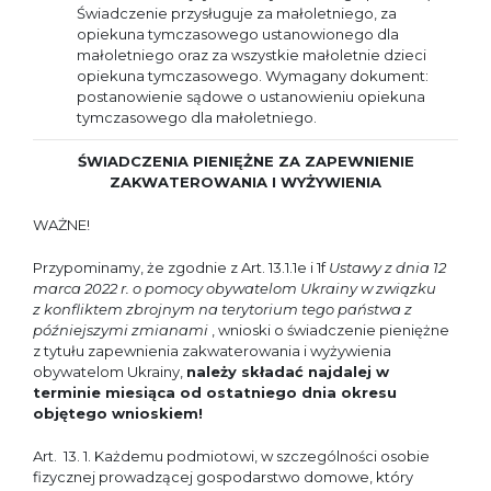
Świadczenie przysługuje za małoletniego, za
opiekuna tymczasowego ustanowionego dla
małoletniego oraz za wszystkie małoletnie dzieci
opiekuna tymczasowego. Wymagany dokument:
postanowienie sądowe o ustanowieniu opiekuna
tymczasowego dla małoletniego.
ŚWIADCZENIA PIENIĘŻNE ZA ZAPEWNIENIE
ZAKWATEROWANIA I WYŻYWIENIA
WAŻNE!
Przypominamy, że zgodnie z Art. 13.1.1e i 1f
Ustawy z dnia 12
marca 2022 r. o pomocy obywatelom Ukrainy w związku
z konfliktem zbrojnym na terytorium tego państwa z
późniejszymi zmianami
, wnioski o świadczenie pieniężne
z tytułu zapewnienia zakwaterowania i wyżywienia
obywatelom Ukrainy,
należy składać najdalej w
terminie miesiąca od ostatniego dnia okresu
objętego wnioskiem!
Art. 13. 1. Każdemu podmiotowi, w szczególności osobie
fizycznej prowadzącej gospodarstwo domowe, który