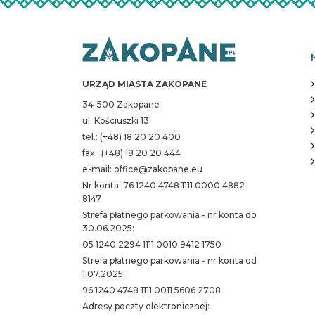
URZĄD MIASTA ZAKOPANE
34-500 Zakopane
ul. Kościuszki 13
tel.: (+48) 18 20 20 400
fax.: (+48) 18 20 20 444
e-mail: office@zakopane.eu
Nr konta: 76 1240 4748 1111 0000 4882
8147
Strefa płatnego parkowania - nr konta do
30.06.2025:
05 1240 2294 1111 0010 9412 1750
Strefa płatnego parkowania - nr konta od
1.07.2025:
96 1240 4748 1111 0011 5606 2708
Adresy poczty elektronicznej: