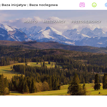
Baza inicjatyw
Baza noclegowa
MIASTO
MIESZKAŃCY
PRZEDSIĘBIORCY