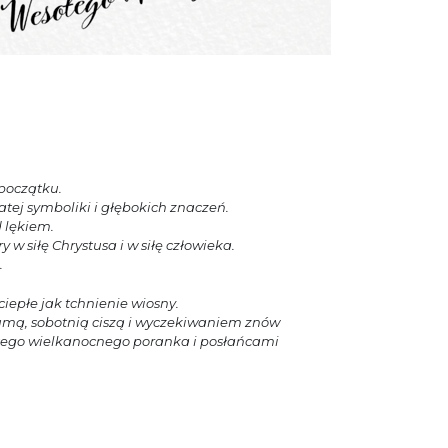
 początku.
tej symboliki i głębokich znaczeń.
 lękiem.
 w siłę Chrystusa i w siłę człowieka.
.
iepłe jak tchnienie wiosny.
umą, sobotnią ciszą i wyczekiwaniem znów
 tego wielkanocnego poranka i posłańcami