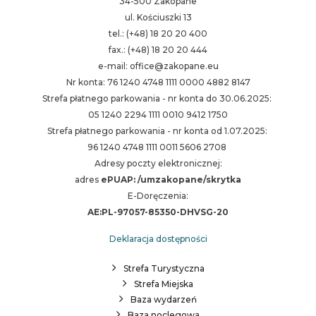
34-500 Zakopane
ul. Kościuszki 13
tel.: (+48) 18 20 20 400
fax.: (+48) 18 20 20 444
e-mail: office@zakopane.eu
Nr konta: 76 1240 4748 1111 0000 4882 8147
Strefa płatnego parkowania - nr konta do 30.06.2025:
05 1240 2294 1111 0010 9412 1750
Strefa płatnego parkowania - nr konta od 1.07.2025:
96 1240 4748 1111 0011 5606 2708
Adresy poczty elektronicznej:
adres
ePUAP: /umzakopane/skrytka
E-Doręczenia:
AE:PL-97057-85350-DHVSG-20
Deklaracja dostępności
Strefa Turystyczna
Strefa Miejska
Baza wydarzeń
Baza noclegowa