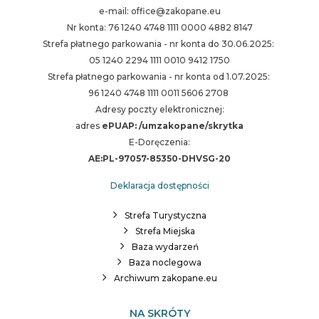
e-mail: office@zakopane.eu
Nr konta: 76 1240 4748 1111 0000 4882 8147
Strefa płatnego parkowania - nr konta do 30.06.2025:
05 1240 2294 1111 0010 9412 1750
Strefa płatnego parkowania - nr konta od 1.07.2025:
96 1240 4748 1111 0011 5606 2708
Adresy poczty elektronicznej:
adres
ePUAP: /umzakopane/skrytka
E-Doręczenia:
AE:PL-97057-85350-DHVSG-20
Deklaracja dostępności
Strefa Turystyczna
Strefa Miejska
Baza wydarzeń
Baza noclegowa
Archiwum zakopane.eu
NA SKRÓTY